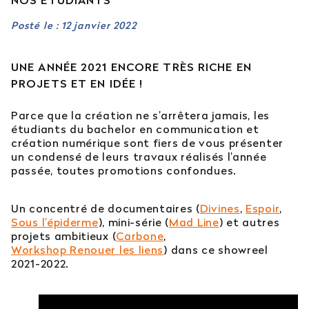
NOS ÉTUDIANTS
Est-il possible d’intégrer l’école en 2e ou 3e
Posté le : 12 janvier 2022
année ?
UNE ANNÉE 2021 ENCORE TRÈS RICHE EN
Quelles sont les poursuites d’études ?
PROJETS ET EN IDÉE !
Afficher plus
Parce que la création ne s’arrêtera jamais, les
étudiants du bachelor en communication et
création numérique sont fiers de vous présenter
un condensé de leurs travaux réalisés l’année
passée, toutes promotions confondues.
Orientation : vous ne trouvez
pas votre réponse ?
Un concentré de documentaires (
Divines
,
Espoir
,
Sous l’épiderme
), mini-série (
Mad Line
) et autres
projets ambitieux (
Carbone
,
Contactez notre service orientation
Workshop Renouer les liens
) dans ce showreel
2021-2022.
04 81 92 60 83