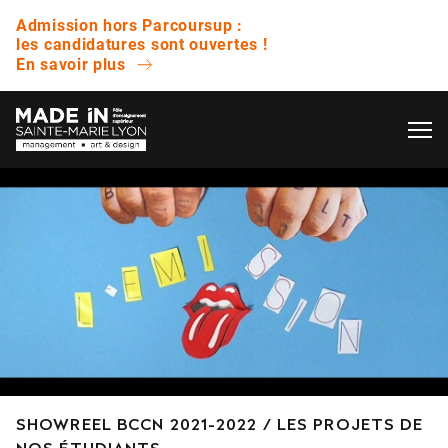
Admission hors Parcoursup :
les candidatures sont ouvertes !
En savoir plus
OK
L’ÉCOLE
QUESTIONS FRÉQUENTES
VIE ÉTUDIANTE
Avez-vous des journées portes ouvertes ?
ENTREPRISE
Quelle est la différence entre un bachelor et
une licence ?
NOS RÉSULTATS
Est-ce que vous proposez des bourses ?
SHOWREEL BCCN 2021-2022 / LES PROJETS DE