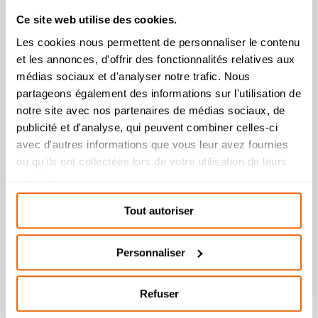
ACTUALITÉS
Ce site web utilise des cookies.
Les cookies nous permettent de personnaliser le contenu
Toutes les actus
et les annonces, d'offrir des fonctionnalités relatives aux
Admission 2026
médias sociaux et d'analyser notre trafic. Nous
partageons également des informations sur l'utilisation de
Bachelor Management Innovation et
Humanités : reprise de l’étude des
notre site avec nos partenaires de médias sociaux, de
dossiers de candidature à partir du 26
publicité et d'analyse, qui peuvent combiner celles-ci
août.
avec d'autres informations que vous leur avez fournies
Bachelor Design d’Espace et Prépa
ou qu'ils ont collectées lors de votre utilisation de leurs
Architecture : dossiers de candidatures
services.
étudiés durant l’été.
Tout autoriser
Personnaliser
Refuser
Posté le : 11 juin 2026