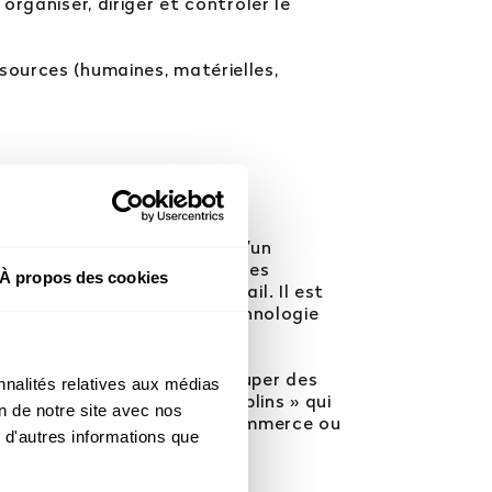
rganiser, diriger et contrôler le
ources (humaines, matérielles,
n Supérieur (BTS) au sein d’un
édagogie active, la taille des
À propos des cookies
ct avec le marché du travail. Il est
stitut Universitaire de Technologie
ionnelle pour prétendre occuper des
 de
nnalités relatives aux médias
 Lyon sont des BTS « tremplins » qui
.
on de notre site avec nos
égrer une grande école de commerce ou
 d'autres informations que
s de