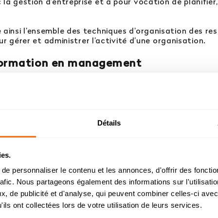
gestion d’entreprise et a pour vocation de planifier, o
nsi l’ensemble des techniques d’organisation des ress
r gérer et administrer l’activité d’une organisation.
 formation en management
u management peuvent préparer un Brevet de Technicie
d’un lycée public. L’avantage d’un BTS réside dans sa p
Détails
 qui permettent aux étudiants d’avoir un premier conta
 Universitaire de Technologie (DUT) dispensé par un In
Admission 2026
ies.
rir davantage de compétences et d’expérience profess
chelor Management Innovation et Humanités : reprise
e personnaliser le contenu et les annonces, d'offrir des fonctio
ement. C’est pourquoi les BTS de MADE iN Sainte-Marie
l’étude des dossiers de candidature à partir du 26 août
rafic. Nous partageons également des informations sur l'utilisati
e leurs études en licence ou en bachelor, avant d’int
, de publicité et d'analyse, qui peuvent combiner celles-ci avec
helor Design d’Espace et Prépa Architecture : dossier
ils ont collectées lors de votre utilisation de leurs services.
candidatures étudiés durant l’été.
nte-Marie Lyon :