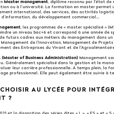
un
Master management
, diplôme reconnu par l’état de 
tion ou à l’université. La formation en master permet 
ment international, des services, des activités logisti
mes d’information, du développement commercial…
anagement
, les programmes de « master spécialisé » (
indre un niveau bac+6 et correspond à une année de spé
 de futurs cadres aux métiers du management dans un 
g, Management de l’Innovation, Management de Projet
ent des Entreprises du Vivant et de l’Agroalimentair
(Master of Business Administration)
Management sanc
au. Généralement spécialisé dans la gestion et le mana
uer leur carrière professionnelle. A temps plein, la fo
age professionnel. Elle peut également être suivie à te
 CHOISIR AU LYCÉE POUR INTÉG
NT
?
1 et la disparition des séries dites « L », « ES » et « S