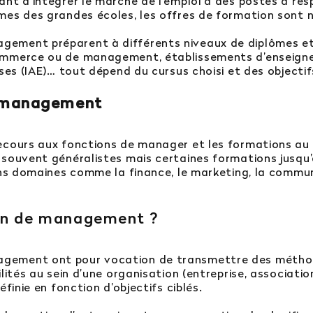
nt d’intégrer le marché de l’emploi à des postes à res
mes des grandes écoles, les offres de formation sont 
ement préparent à différents niveaux de diplômes et
ommerce ou de management, établissements d’enseignem
ises (IAE)… tout dépend du cursus choisi et des objectif
u management
recours aux fonctions de manager et les formations a
 souvent généralistes mais certaines formations jusqu
ins domaines comme la finance, le marketing, la commun
on de management ?
gement ont pour vocation de transmettre des méthod
lités au sein d’une organisation (entreprise, associati
finie en fonction d’objectifs ciblés.