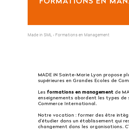
FORMATIONS EN MA
Est-il possible d’in
Quelles sont les po
Made in SML
›
Formations en Management
Orientation
MADE iN Sainte-Marie Lyon propose pl
supérieures en Grandes Ecoles de Comme
Contactez notre
Les
formations en management
de MAD
enseignements abordent les types de 
04 81 92 60 83
Commerce International.
Notre vocation : former des être intèg
d’étudier dans un établissement qui res
changement dans les organisations. C’e