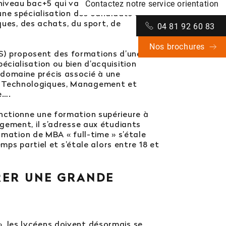
niveau bac+5 qui valide 120 crédits
Contactez notre service orientation
une spécialisation des candidats à des
ques, des achats, du sport, de
04 81 92 60 83
Nos brochures
MS) proposent des formations d’une
cialisation ou bien d’acquisition
domaine précis associé à une
s Technologiques, Management et
e….
tionne une formation supérieure à
gement, il s’adresse aux étudiants
rmation de MBA « full-time » s’étale
mps partiel et s’étale alors entre 18 et
RER UNE
GRANDE
 », les lycéens doivent désormais se