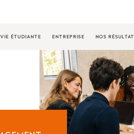
VIE ÉTUDIANTE
ENTREPRISE
NOS RÉSULTA
FRÉQUENTES
nées portes ouvertes ?
rence entre un bachelor et une licence ?
oposez des bourses ?