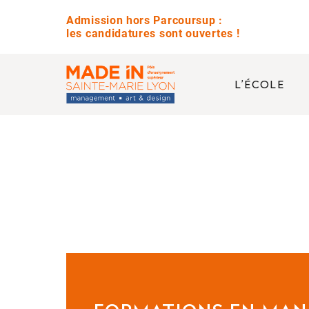
Admission hors Parcoursup :
les candidatures sont ouvertes !
L’ÉCOLE
QUESTIONS 
Avez-vous des jour
Quelle est la diffé
Est-ce que vous pr