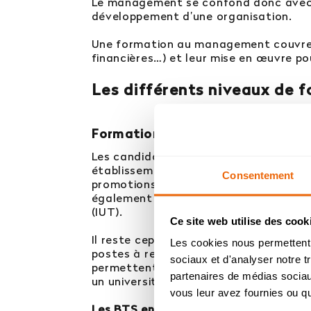
Le management se confond donc avec la 
développement d’une organisation.
Une formation au management couvre ai
financières…) et leur mise en œuvre pou
Les différents niveaux de
Formations de niveau Bac+2
Les candidats désireux de se former a
établissement d’enseignement privé ou 
Consentement
promotions et des stages en entreprise
également possible de préparer Diplôme
(IUT).
Ce site web utilise des cook
Il reste cependant nécessaire d’acqué
Ba
Les cookies nous permettent d
postes à responsabilité dans le manag
sociaux et d'analyser notre t
permettent aux étudiants de poursuivr
partenaires de médias sociaux
un université (Master ou PGE).
Bac
vous leur avez fournies ou qu'
Les BTS en management à MADE iN Sai