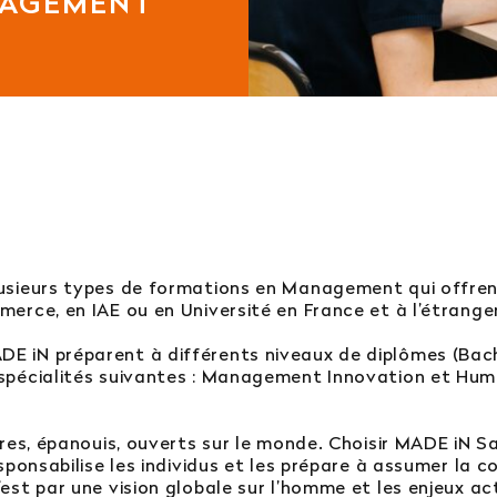
NAGEMENT
tégrer l’école en 2e ou 3e année ?
ursuites d’études ?
Afficher plus
 : vous ne trouvez pas votre réponse ?
usieurs types de formations en Management qui offrent
rce, en IAE ou en Université en France et à l’étranger
 service orientation
E iN préparent à différents niveaux de diplômes (Bach
spécialités suivantes : Management Innovation et Huma
res, épanouis, ouverts sur le monde. Choisir MADE iN Sai
ponsabilise les individus et les prépare à assumer la com
st par une vision globale sur l’homme et les enjeux ac