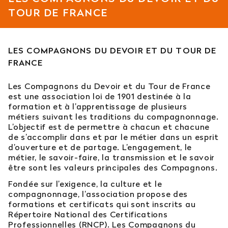
TOUR DE FRANCE
Est-il possible d’intégrer l’école en 2e ou 3e
année ?
LES COMPAGNONS DU DEVOIR ET DU TOUR DE
Quelles sont les poursuites d’études ?
FRANCE
Afficher plus
Les Compagnons du Devoir et du Tour de France
est une association loi de 1901 destinée à la
formation et à l’apprentissage de plusieurs
métiers suivant les traditions du compagnonnage.
L’objectif est de permettre à chacun et chacune
Orientation : vous ne trouvez
de s’accomplir dans et par le métier dans un esprit
pas votre réponse ?
d’ouverture et de partage. L’engagement, le
métier, le savoir-faire, la transmission et le savoir
être sont les valeurs principales des Compagnons.
Contactez notre service orientation
Fondée sur l’exigence, la culture et le
compagnonnage, l’association propose des
04 81 92 60 83
formations et certificats qui sont inscrits au
Répertoire National des Certifications
Professionnelles (RNCP). Les Compagnons du