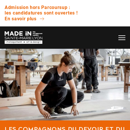
Admission hors Parcoursup :
les candidatures sont ouvertes !
En savoir plus
OK
L’ÉCOLE
QUESTIONS FRÉQUENTES
VIE ÉTUDIANTE
Avez-vous des journées portes ouvertes ?
ENTREPRISE
Quelle est la différence entre un bachelor et
une licence ?
NOS RÉSULTATS
Est-ce que vous proposez des bourses ?
LES COMPAGNONS DU DEVOIR ET DU