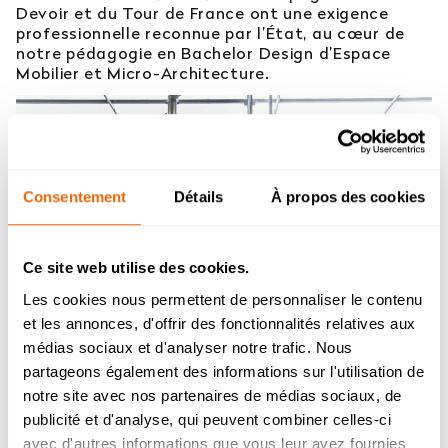
Devoir et du Tour de France ont une exigence
professionnelle reconnue par l’État, au cœur de
notre pédagogie en Bachelor Design d’Espace
Mobilier et Micro-Architecture.
Consentement
Détails
À propos des cookies
Ce site web utilise des cookies.
Les cookies nous permettent de personnaliser le contenu
et les annonces, d'offrir des fonctionnalités relatives aux
Admission 2026
médias sociaux et d'analyser notre trafic. Nous
partageons également des informations sur l'utilisation de
Bachelor Management Innovation et
DES COURS POUR NOS ÉTUDIANTS CHEZ LES
Humanités : reprise de l’étude des
notre site avec nos partenaires de médias sociaux, de
dossiers de candidature à partir du 26
COMPAGNONS DU DEVOIR
publicité et d'analyse, qui peuvent combiner celles-ci
août.
avec d'autres informations que vous leur avez fournies