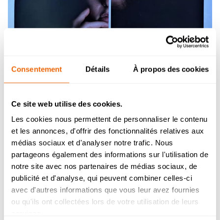
Consentement
Détails
À propos des cookies
Ce site web utilise des cookies.
Les cookies nous permettent de personnaliser le contenu
et les annonces, d'offrir des fonctionnalités relatives aux
Admission 2026
médias sociaux et d'analyser notre trafic. Nous
partageons également des informations sur l'utilisation de
Bachelor Management Innovation et
Humanités : reprise de l’étude des
notre site avec nos partenaires de médias sociaux, de
dossiers de candidature à partir du 26
publicité et d'analyse, qui peuvent combiner celles-ci
août.
avec d'autres informations que vous leur avez fournies
Bachelor Design d’Espace et Prépa
ou qu'ils ont collectées lors de votre utilisation de leurs
Architecture : dossiers de candidatures
services.