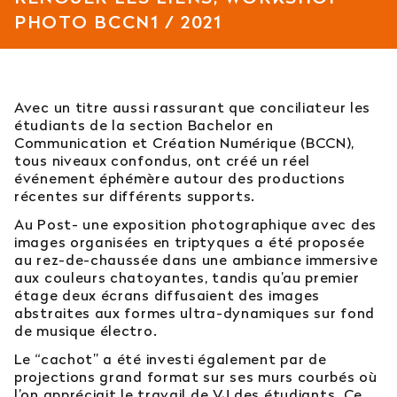
PHOTO BCCN1 / 2021
Est-il possible d’intégrer l’école en 2e ou 3e
année ?
Quelles sont les poursuites d’études ?
Avec un titre aussi rassurant que conciliateur les
étudiants de la section Bachelor en
Afficher plus
Communication et Création Numérique (BCCN),
tous niveaux confondus, ont créé un réel
événement éphémère autour des productions
récentes sur différents supports.
Au Post- une exposition photographique avec des
Orientation : vous ne trouvez
images organisées en triptyques a été proposée
pas votre réponse ?
au rez-de-chaussée dans une ambiance immersive
aux couleurs chatoyantes, tandis qu’au premier
étage deux écrans diffusaient des images
Contactez notre service orientation
abstraites aux formes ultra-dynamiques sur fond
de musique électro.
04 81 92 60 83
Le “cachot” a été investi également par de
projections grand format sur ses murs courbés où
l’on appréciait le travail de VJ des étudiants. Ce