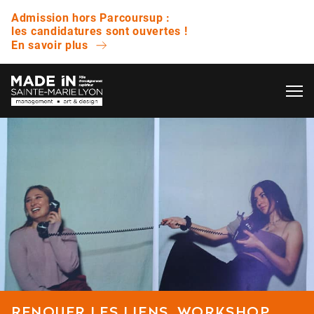
Admission hors Parcoursup :
les candidatures sont ouvertes !
En savoir plus
OK
L’ÉCOLE
QUESTIONS FRÉQUENTES
VIE ÉTUDIANTE
Avez-vous des journées portes ouvertes ?
ENTREPRISE
Quelle est la différence entre un bachelor et
une licence ?
NOS RÉSULTATS
Est-ce que vous proposez des bourses ?
RENOUER LES LIENS, WORKSHOP