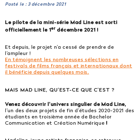
Posté le : 3 décembre 2021
Est-il possible d’intégrer l’école en 2e ou 3e
année ?
Le pilote de la mini-série Mad Line est sorti
er
officiellement le 1
décembre 2021 !
Quelles sont les poursuites d’études ?
Et depuis, le projet n’a cessé de prendre de
Afficher plus
l’ampleur !
En témoignent les nombreuses sélections en
festivals de films français et internationaux dont
il bénéficie depuis quelques mois.
Orientation : vous ne trouvez
pas votre réponse ?
MAIS MAD LINE, QU’EST-CE QUE C’EST ?
Venez découvrir l’univers singulier de Mad Line,
Contactez notre service orientation
l’un des deux projets de fin d’études 2020-2021 des
étudiants en troisième année de Bachelor
04 81 92 60 83
Communication et Création Numérique
!
Madeline, jeune artiste française, se retrouve