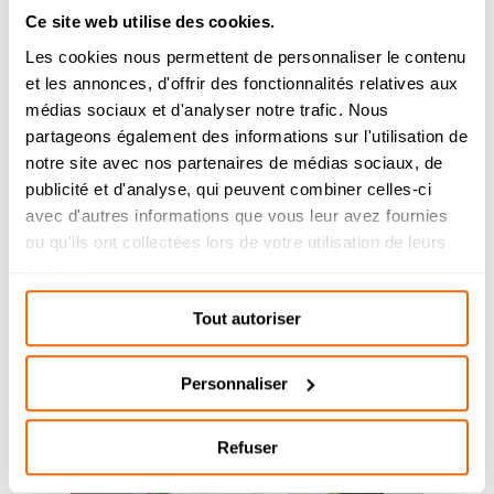
Ce site web utilise des cookies.
Les cookies nous permettent de personnaliser le contenu
et les annonces, d'offrir des fonctionnalités relatives aux
Admission 2026
médias sociaux et d'analyser notre trafic. Nous
partageons également des informations sur l'utilisation de
Bachelor Management Innovation et
Humanités : reprise de l’étude des
notre site avec nos partenaires de médias sociaux, de
dossiers de candidature à partir du 26
publicité et d'analyse, qui peuvent combiner celles-ci
août.
avec d'autres informations que vous leur avez fournies
Bachelor Design d’Espace et Prépa
ou qu'ils ont collectées lors de votre utilisation de leurs
Architecture : dossiers de candidatures
services.
Soirée des Admis – Mardi 30 juin
étudiés durant l’été.
Tout autoriser
Personnaliser
Refuser