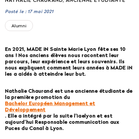
NATHALIE CHAURAND, ANCIENNE ÉTUDIANTE
Est-il possible d’intégrer l’école en 2e ou 3e
Posté le : 17 mai 2021
année ?
Alumni
Quelles sont les poursuites d’études ?
En 2021, MADE iN Sainte Marie Lyon fête ses 10
Afficher plus
ans ! Nos anciens élèves nous racontent leur
parcours, leur expérience et leurs souvenirs. Ils
nous expliquent comment leurs années à MADE iN
les a aidés à atteindre leur but.
Orientation : vous ne trouvez
pas votre réponse ?
Nathalie Chaurand est une ancienne étudiante de
la première promotion du
Bachelor Européen Management et
Contactez notre service orientation
Développement
. Elle a intégré par la suite l’iaelyon et est
04 81 92 60 83
aujourd’hui Responsable communication aux
Puces du Canal à Lyon.