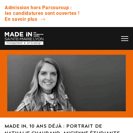
Admission hors Parcoursup :
les candidatures sont ouvertes !
En savoir plus
OK
L’ÉCOLE
QUESTIONS FRÉQUENTES
VIE ÉTUDIANTE
Avez-vous des journées portes ouvertes ?
ENTREPRISE
Quelle est la différence entre un bachelor et
une licence ?
NOS RÉSULTATS
Est-ce que vous proposez des bourses ?
MADE IN, 10 ANS DÉJÀ : PORTRAIT DE