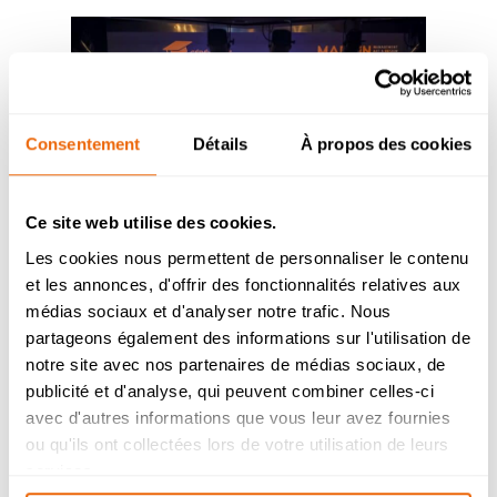
Consentement
Détails
À propos des cookies
Ce site web utilise des cookies.
Les cookies nous permettent de personnaliser le contenu
et les annonces, d'offrir des fonctionnalités relatives aux
1er février – Cérémonie de remise
Admission 2026
médias sociaux et d'analyser notre trafic. Nous
des diplômes, Promotion 2024
partageons également des informations sur l'utilisation de
Bachelor Management Innovation et
Humanités : reprise de l’étude des
notre site avec nos partenaires de médias sociaux, de
dossiers de candidature à partir du 26
publicité et d'analyse, qui peuvent combiner celles-ci
août.
avec d'autres informations que vous leur avez fournies
Bachelor Design d’Espace et Prépa
ou qu'ils ont collectées lors de votre utilisation de leurs
Architecture : dossiers de candidatures
services.
étudiés durant l’été.