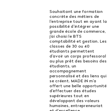
Est-il possible d’intégrer l’école en 2e ou 3e
Souhaitant une formation
année ?
concrète des métiers de
l’entreprise tout en ayant la
Quelles sont les poursuites d’études ?
possibilité d’intégrer une
grande école de commerce,
j’ai choisi le BTS
Afficher plus
comptabilité et gestion. Les
classes de 30 ou 40
étudiants permettent
d’avoir un corps professoral
au plus prêt des besoins des
Orientation : vous ne trouvez
étudiants, un
pas votre réponse ?
accompagnement
personnalisé et des liens qui
se créent. MADE iN m’a
Contactez notre service orientation
offert une belle opportunité
d’effectuer des études
supérieures tout en
04 81 92 60 83
développant des valeurs
humaines, entrepreneuriat
et d’excellence.