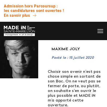
Admission hors Parcoursup :
les candidatures sont ouvertes !
En savoir plus
OK
L’ÉCOLE
MAXIME JOLY
QUESTIONS FRÉQUENTES
Posté le : 15 juillet 2020
VIE ÉTUDIANTE
Avez-vous des journées portes ouvertes ?
Choisir son avenir n’est pas
chose simple en sortant de
ENTREPRISE
son Bac. On ne veut pas se
Quelle est la différence entre un bachelor et
fermer de porte, ou plutôt,
une licence ?
on souhaite s’en ouvrir le
plus possible et MADE iN
NOS RÉSULTATS
m’a apporté cette
Est-ce que vous proposez des bourses ?
ouverture.