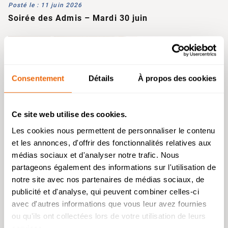
Posté le : 11 juin 2026
Soirée des Admis – Mardi 30 juin
Consentement
Détails
À propos des cookies
Ce site web utilise des cookies.
Les cookies nous permettent de personnaliser le contenu
et les annonces, d'offrir des fonctionnalités relatives aux
Admission 2026
médias sociaux et d'analyser notre trafic. Nous
partageons également des informations sur l'utilisation de
Bachelor Management Innovation et
Humanités : reprise de l’étude des
notre site avec nos partenaires de médias sociaux, de
Posté le : 10 juin 2026
dossiers de candidature à partir du 26
publicité et d'analyse, qui peuvent combiner celles-ci
ENSA Lyon, Paris La Villette, Grenoble…
août.
Découvrez les admissions de nos étudiants en
avec d'autres informations que vous leur avez fournies
Prépa Architecture !
Bachelor Design d’Espace et Prépa
ou qu'ils ont collectées lors de votre utilisation de leurs
Architecture : dossiers de candidatures