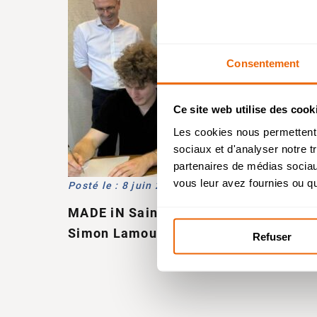
Consentement
Ce site web utilise des cook
Ba
Les cookies nous permettent d
sociaux et d'analyser notre t
partenaires de médias sociaux
Bac
vous leur avez fournies ou qu'
Posté le : 8 juin 2026
MADE iN Sainte-Marie Lyon signe un p
Simon Lamouche et ASTPrep !
Refuser