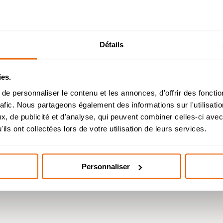
Détails
Admission 2026
ies.
chelor Management Innovation et Humanités : reprise
e personnaliser le contenu et les annonces, d'offrir des fonctio
l’étude des dossiers de candidature à partir du 26 août
rafic. Nous partageons également des informations sur l'utilisati
, de publicité et d'analyse, qui peuvent combiner celles-ci avec
helor Design d’Espace et Prépa Architecture : dossier
ils ont collectées lors de votre utilisation de leurs services.
candidatures étudiés durant l’été.
artenariat avec
Personnaliser