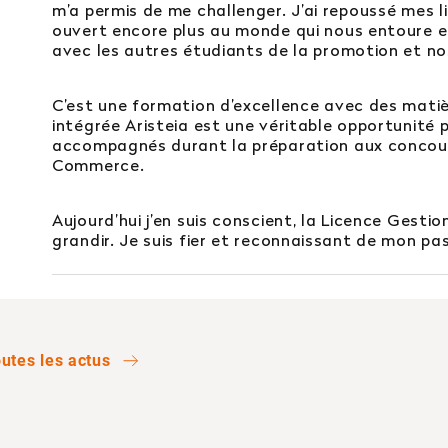
tégrer l’école en 2e ou 3e année ?
m’a permis de me challenger. J’ai repoussé mes li
ouvert encore plus au monde qui nous entoure et 
avec les autres étudiants de la promotion et no
ursuites d’études ?
C’est une formation d’excellence avec des matiè
intégrée Aristeia est une véritable opportunité 
Afficher plus
accompagnés durant la préparation aux concou
Commerce.
Aujourd’hui j’en suis conscient, la Licence Gest
 : vous ne trouvez pas votre réponse ?
grandir. Je suis fier et reconnaissant de mon p
 service orientation
utes les actus