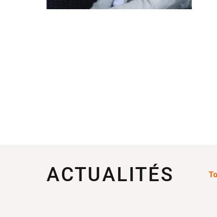
Est-il possible d’in
Quelles sont les po
Orientation
Contactez notre
04 81 92 60 83
ACTUALITÉS
To