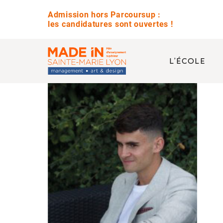
Admission hors Parcoursup :
les candidatures sont ouvertes !
L’ÉCOLE
QUESTIONS 
Avez-vous des jour
Quelle est la diffé
Est-ce que vous pr