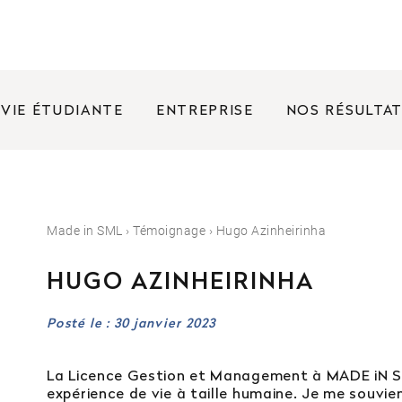
VIE ÉTUDIANTE
ENTREPRISE
NOS RÉSULTA
FRÉQUENTES
Made in SML
›
Témoignage
›
Hugo Azinheirinha
nées portes ouvertes ?
HUGO AZINHEIRINHA
rence entre un bachelor et une licence ?
Posté le : 30 janvier 2023
oposez des bourses ?
La Licence Gestion et Management à MADE iN S
expérience de vie à taille humaine. Je me souvie