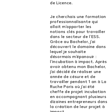
de Licence.
Est-il possible d’intégrer l’école en 2e ou 3e
année ?
Je cherchais une formation
professionnalisante qui
Quelles sont les poursuites d’études ?
allait m’apporter les
notions clés pour travailler
dans le secteur de l’ESS.
Afficher plus
Grâce au Bachelor, j’ai
découvert le domaine dans
lequel je souhaite
désormais m’épanouir :
l’incubation à impact. Après
Orientation : vous ne trouvez
avoir obtenu mon Bachelor,
pas votre réponse ?
j’ai décidé de réaliser une
année de césure et de
travailler pendant 1 an à La
Contactez notre service orientation
Ruche Paris où j’ai été
cheffe de projet incubation
en accompagnant plusieurs
04 81 92 60 83
dizaines entrepreneurs dans
la création de leur projet à
impact.