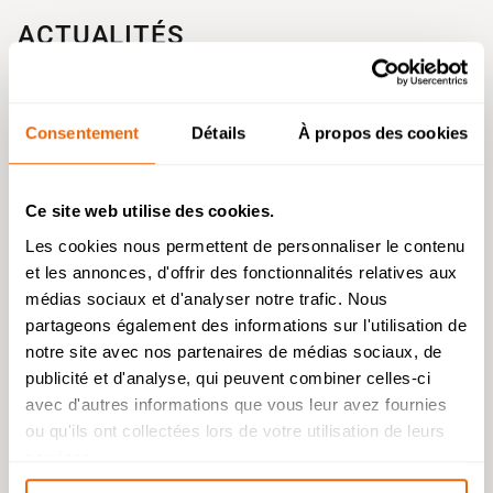
ACTUALITÉS
Toutes les actus
Consentement
Détails
À propos des cookies
Ce site web utilise des cookies.
Les cookies nous permettent de personnaliser le contenu
et les annonces, d'offrir des fonctionnalités relatives aux
Admission 2026
médias sociaux et d'analyser notre trafic. Nous
partageons également des informations sur l'utilisation de
Bachelor Management Innovation et
Humanités : reprise de l’étude des
notre site avec nos partenaires de médias sociaux, de
dossiers de candidature à partir du 26
publicité et d'analyse, qui peuvent combiner celles-ci
août.
avec d'autres informations que vous leur avez fournies
Bachelor Design d’Espace et Prépa
ou qu'ils ont collectées lors de votre utilisation de leurs
Posté le : 11 juin 2026
Architecture : dossiers de candidatures
services.
Soirée des Admis – Mardi 30 juin
étudiés durant l’été.