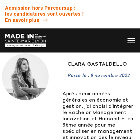
Admission hors Parcoursup :
les candidatures sont ouvertes !
En savoir plus
OK
L’ÉCOLE
CLARA GASTALDELLO
QUESTIONS FRÉQUENTES
Posté le : 8 novembre 2022
VIE ÉTUDIANTE
Avez-vous des journées portes ouvertes ?
Après deux années
générales en économie et
ENTREPRISE
gestion, j’ai choisi d’intégrer
Quelle est la différence entre un bachelor et
le Bachelor Management
une licence ?
Innovation et Humanités en
3ème année pour me
NOS RÉSULTATS
spécialiser en management
Est-ce que vous proposez des bourses ?
et innovation dès le niveau