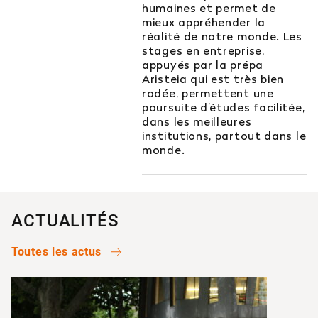
humaines et permet de
Est-il possible d’intégrer l’école en 2e ou 3e
mieux appréhender la
année ?
réalité de notre monde. Les
stages en entreprise,
appuyés par la prépa
Quelles sont les poursuites d’études ?
Aristeia qui est très bien
rodée, permettent une
poursuite d’études facilitée,
Afficher plus
dans les meilleures
institutions, partout dans le
monde.
Orientation : vous ne trouvez
pas votre réponse ?
ACTUALITÉS
Contactez notre service orientation
Toutes les actus
04 81 92 60 83