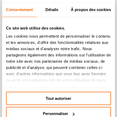
Consentement
Détails
À propos des cookies
Ce site web utilise des cookies.
Posté le : 10 juin 2026
Les cookies nous permettent de personnaliser le contenu
ENSA Lyon, Paris La Villette, Grenoble…
et les annonces, d'offrir des fonctionnalités relatives aux
Découvrez les admissions de nos étudiants en
Admission 2026
Prépa Architecture !
médias sociaux et d'analyser notre trafic. Nous
partageons également des informations sur l'utilisation de
Bachelor Management Innovation et
Humanités : reprise de l’étude des
notre site avec nos partenaires de médias sociaux, de
dossiers de candidature à partir du 26
publicité et d'analyse, qui peuvent combiner celles-ci
août.
avec d'autres informations que vous leur avez fournies
Bachelor Design d’Espace et Prépa
ou qu'ils ont collectées lors de votre utilisation de leurs
Architecture : dossiers de candidatures
services.
étudiés durant l’été.
Tout autoriser
Personnaliser