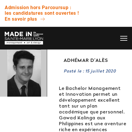
Admission hors Parcoursup :
les candidatures sont ouvertes !
En savoir plus
OK
L’ÉCOLE
ADHÉMAR D’ALÈS
QUESTIONS FRÉQUENTES
Posté le : 15 juillet 2020
VIE ÉTUDIANTE
Avez-vous des journées portes ouvertes ?
Le Bachelor Management
et Innovation permet un
ENTREPRISE
développement excellent
Quelle est la différence entre un bachelor et
tant sur un plan
une licence ?
académique que personnel.
Gawad Kalinga aux
NOS RÉSULTATS
Philippines est une aventure
Est-ce que vous proposez des bourses ?
riche en expériences