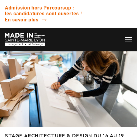
Admission hors Parcoursup :
les candidatures sont ouvertes !
En savoir plus
OK
L’ÉCOLE
QUESTIONS FRÉQUENTES
VIE ÉTUDIANTE
Avez-vous des journées portes ouvertes ?
ENTREPRISE
Quelle est la différence entre un bachelor et
une licence ?
NOS RÉSULTATS
Est-ce que vous proposez des bourses ?
STAGE ARCHITECTURE & DESIGN DU 16 AU 19