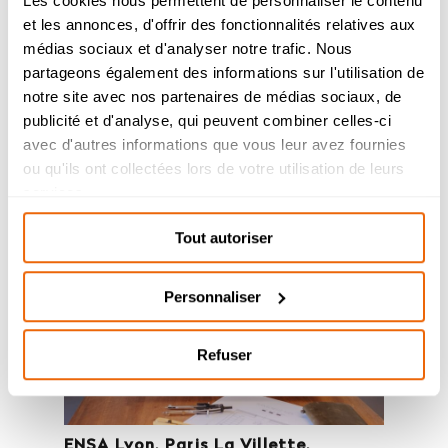
Les cookies nous permettent de personnaliser le contenu
et les annonces, d'offrir des fonctionnalités relatives aux
Admission 2026
médias sociaux et d'analyser notre trafic. Nous
partageons également des informations sur l'utilisation de
Bachelor Management Innovation et
Humanités : reprise de l’étude des
notre site avec nos partenaires de médias sociaux, de
dossiers de candidature à partir du 26
publicité et d'analyse, qui peuvent combiner celles-ci
août.
avec d'autres informations que vous leur avez fournies
Soirée des Admis – Mardi 30 juin
Bachelor Design d’Espace et Prépa
ou qu'ils ont collectées lors de votre utilisation de leurs
Architecture : dossiers de candidatures
services.
étudiés durant l’été.
Tout autoriser
Personnaliser
Refuser
ENSA Lyon, Paris La Villette,