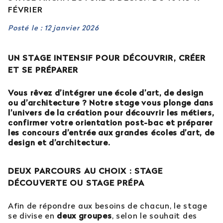
FÉVRIER
Est-il possible d’intégrer l’école en 2e ou 3e
année ?
Posté le : 12 janvier 2026
Quelles sont les poursuites d’études ?
UN STAGE INTENSIF POUR DÉCOUVRIR, CRÉER
ET SE PRÉPARER
Afficher plus
Vous rêvez d’intégrer une école d’art, de design
ou d’architecture ? Notre stage vous plonge dans
l’univers de la création pour découvrir les métiers,
confirmer votre orientation post-bac et préparer
Orientation : vous ne trouvez
les concours d’entrée aux grandes écoles d’art, de
design et d’architecture.
pas votre réponse ?
DEUX PARCOURS AU CHOIX : STAGE
Contactez notre service orientation
DÉCOUVERTE OU STAGE PRÉPA
04 81 92 60 83
Afin de répondre aux besoins de chacun, le stage
se divise en
deux groupes
, selon le souhait des