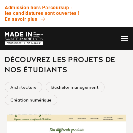
Admission hors Parcoursup :
les candidatures sont ouvertes !
En savoir plus
OK
DÉCOUVREZ LES PROJETS DE
L’ÉCOLE
QUESTIONS FRÉQUENTES
NOS ÉTUDIANTS
VIE ÉTUDIANTE
Avez-vous des journées portes ouvertes ?
Architecture
Bachelor management
ENTREPRISE
Création numérique
Quelle est la différence entre un bachelor et
une licence ?
NOS RÉSULTATS
Est-ce que vous proposez des bourses ?