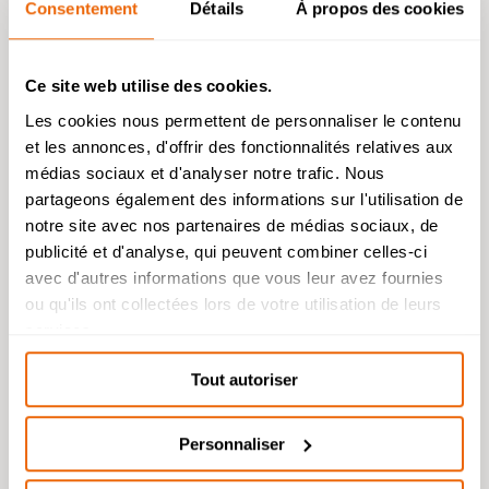
Consentement
Détails
À propos des cookies
Visite de l’usine Canson
Ce site web utilise des cookies.
Les cookies nous permettent de personnaliser le contenu
et les annonces, d'offrir des fonctionnalités relatives aux
Admission 2026
médias sociaux et d'analyser notre trafic. Nous
partageons également des informations sur l'utilisation de
Bachelor Management Innovation et
Humanités : reprise de l’étude des
notre site avec nos partenaires de médias sociaux, de
dossiers de candidature à partir du 26
publicité et d'analyse, qui peuvent combiner celles-ci
août.
avec d'autres informations que vous leur avez fournies
Bachelor Design d’Espace et Prépa
ou qu'ils ont collectées lors de votre utilisation de leurs
Architecture : dossiers de candidatures
Stage découverte architecture et
services.
étudiés durant l’été.
design d’espace
Tout autoriser
Personnaliser