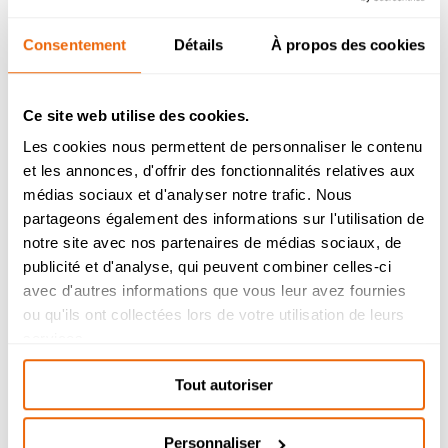
Consentement
Détails
À propos des cookies
Ce site web utilise des cookies.
Les cookies nous permettent de personnaliser le contenu
et les annonces, d'offrir des fonctionnalités relatives aux
Admission 2026
médias sociaux et d'analyser notre trafic. Nous
partageons également des informations sur l'utilisation de
Bachelor Management Innovation et
Humanités : reprise de l’étude des
notre site avec nos partenaires de médias sociaux, de
dossiers de candidature à partir du 26
publicité et d'analyse, qui peuvent combiner celles-ci
août.
avec d'autres informations que vous leur avez fournies
Bachelor Design d’Espace et Prépa
ou qu'ils ont collectées lors de votre utilisation de leurs
Architecture : dossiers de candidatures
services.
étudiés durant l’été.
Tout autoriser
Personnaliser