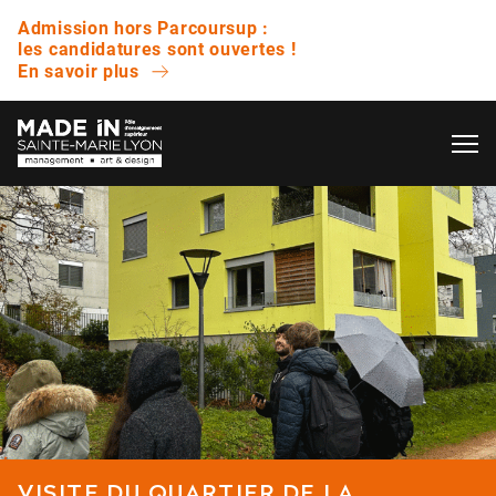
Admission hors Parcoursup :
les candidatures sont ouvertes !
En savoir plus
OK
L’ÉCOLE
QUESTIONS FRÉQUENTES
VIE ÉTUDIANTE
Avez-vous des journées portes ouvertes ?
ENTREPRISE
Quelle est la différence entre un bachelor et
une licence ?
NOS RÉSULTATS
Est-ce que vous proposez des bourses ?
VISITE DU QUARTIER DE LA