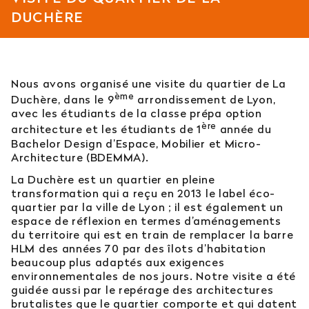
DUCHÈRE
Est-il possible d’intégrer l’école en 2e ou 3e
année ?
Quelles sont les poursuites d’études ?
Nous avons organisé une visite du quartier de La
ème
Duchère, dans le 9
arrondissement de Lyon,
Afficher plus
avec les étudiants de la classe prépa option
ère
architecture et les étudiants de 1
année du
Bachelor Design d’Espace, Mobilier et Micro-
Architecture (BDEMMA).
La Duchère est un quartier en pleine
Orientation : vous ne trouvez
transformation qui a reçu en 2013 le label éco-
pas votre réponse ?
quartier par la ville de Lyon ; il est également un
espace de réflexion en termes d’aménagements
du territoire qui est en train de remplacer la barre
Contactez notre service orientation
HLM des années 70 par des îlots d’habitation
beaucoup plus adaptés aux exigences
04 81 92 60 83
environnementales de nos jours. Notre visite a été
guidée aussi par le repérage des architectures
brutalistes que le quartier comporte et qui datent