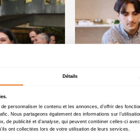
Détails
Admission 2026
ies.
chelor Management Innovation et Humanités : reprise
e personnaliser le contenu et les annonces, d'offrir des fonctio
l’étude des dossiers de candidature à partir du 26 août
rafic. Nous partageons également des informations sur l'utilisati
, de publicité et d'analyse, qui peuvent combiner celles-ci avec
helor Design d’Espace et Prépa Architecture : dossier
Posté le : 10 juin 2026
ils ont collectées lors de votre utilisation de leurs services.
candidatures étudiés durant l’été.
ENSA Lyon, Paris La V