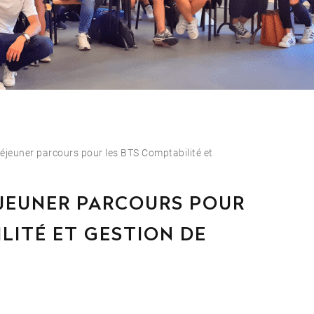
tégrer l’école en 2e ou 3e année ?
ursuites d’études ?
Afficher plus
déjeuner parcours pour les BTS Comptabilité et
 : vous ne trouvez pas votre réponse ?
ÉJEUNER PARCOURS POUR
 service orientation
LITÉ ET GESTION DE