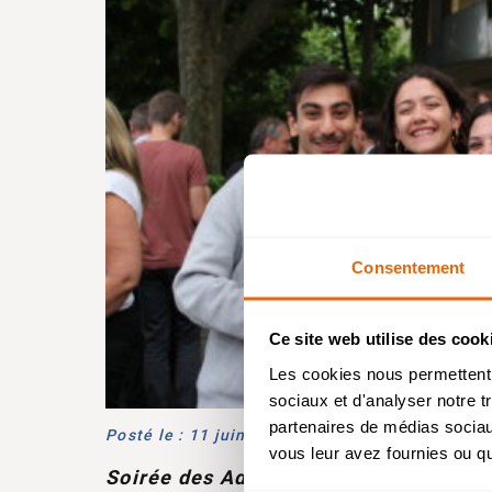
Consentement
Ce site web utilise des cook
Ba
Les cookies nous permettent d
sociaux et d'analyser notre t
partenaires de médias sociaux
Bac
Posté le : 11 juin 2026
vous leur avez fournies ou qu'
Soirée des Admis – Mardi 30 juin