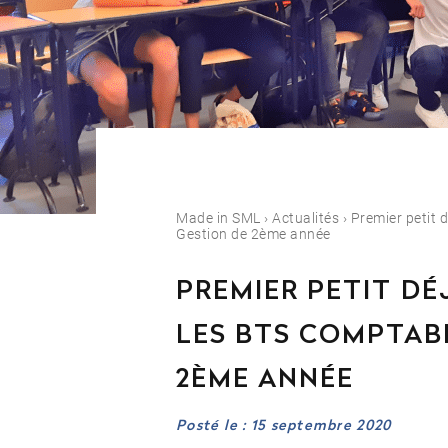
Est-il possible d’in
Quelles sont les po
Made in SML
›
Actualités
›
Premier petit 
Gestion de 2ème année
Orientation
PREMIER PETIT D
Contactez notre
LES BTS COMPTABI
04 81 92 60 83
2ÈME ANNÉE
Posté le : 15 septembre 2020