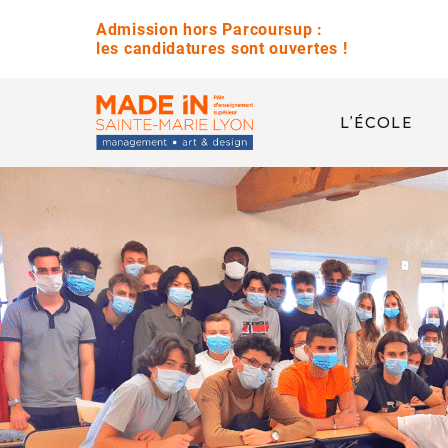
Admission hors Parcoursup :
les candidatures sont ouvertes !
L’ÉCOLE
QUESTIONS 
Avez-vous des jour
Quelle est la diffé
Est-ce que vous pr