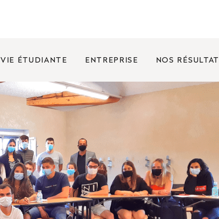
VIE ÉTUDIANTE
ENTREPRISE
NOS RÉSULTA
FRÉQUENTES
nées portes ouvertes ?
rence entre un bachelor et une licence ?
oposez des bourses ?