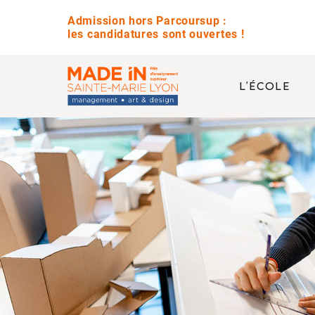
Admission hors Parcoursup :
les candidatures sont ouvertes !
L’ÉCOLE
QUESTIONS 
Avez-vous des jour
Quelle est la diffé
Est-ce que vous pr