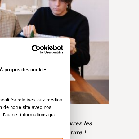
À propos des cookies
 de
nnalités relatives aux médias
.
on de notre site avec nos
 d'autres informations que
s de
illette, Grenoble… Découvrez les
diants en Prépa Architecture !