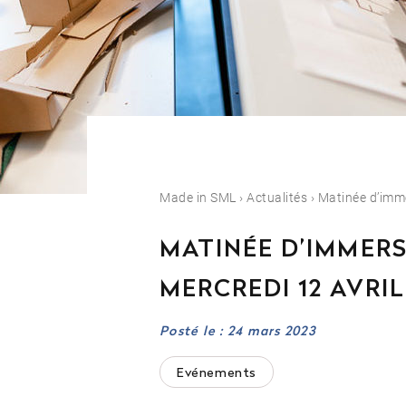
Est-il possible d’in
Quelles sont les po
Made in SML
›
Actualités
›
Matinée d’imm
Orientation
MATINÉE D’IMMER
Contactez notre
MERCREDI 12 AVRIL
04 81 92 60 83
Posté le : 24 mars 2023
Evénements