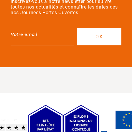
Inscrivez-vous à notre newsletter pour suivre
toutes nos actualités et connaître les dates des
nos Journées Portes Ouvertes