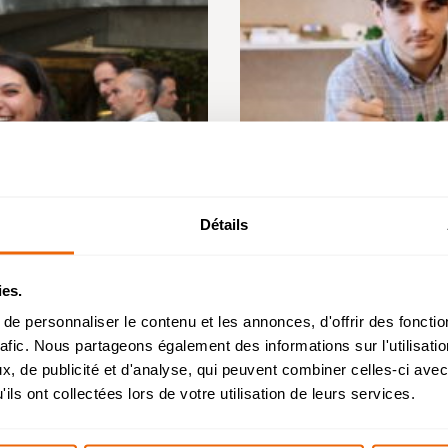
Détails
Admission 2026
ies.
chelor Management Innovation et Humanités : reprise
e personnaliser le contenu et les annonces, d'offrir des fonctio
l’étude des dossiers de candidature à partir du 26 août
rafic. Nous partageons également des informations sur l'utilisati
Posté le : 10 juin 2026
, de publicité et d'analyse, qui peuvent combiner celles-ci avec
helor Design d’Espace et Prépa Architecture : dossier
ils ont collectées lors de votre utilisation de leurs services.
ENSA Lyon, Paris La V
candidatures étudiés durant l’été.
admissions de nos étu