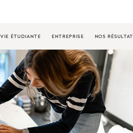
VIE ÉTUDIANTE
ENTREPRISE
NOS RÉSULTA
FRÉQUENTES
nées portes ouvertes ?
rence entre un bachelor et une licence ?
oposez des bourses ?