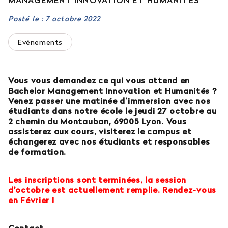
MANAGEMENT INNOVATION ET HUMANITÉS
Est-il possible d’intégrer l’école en 2e ou 3e
Posté le : 7 octobre 2022
année ?
Evénements
Quelles sont les poursuites d’études ?
Vous vous demandez ce qui vous attend en
Afficher plus
Bachelor Management Innovation et Humanités ?
Venez passer une matinée d’immersion avec nos
étudiants dans notre école le jeudi 27 octobre au
2 chemin du Montauban, 69005 Lyon. Vous
assisterez aux cours, visiterez le campus et
Orientation : vous ne trouvez
échangerez avec nos étudiants et responsables
pas votre réponse ?
de formation.
Contactez notre service orientation
Les inscriptions sont terminées, la session
d’octobre est actuellement remplie. Rendez-vous
04 81 92 60 83
en Février !