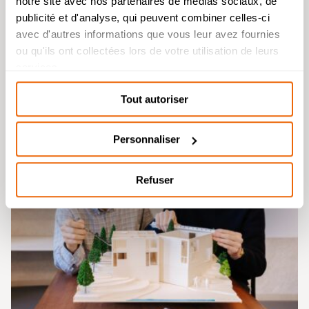
Humanités : reprise de l’étude des
notre site avec nos partenaires de médias sociaux, de
dossiers de candidature à partir du 26
publicité et d'analyse, qui peuvent combiner celles-ci
août.
avec d'autres informations que vous leur avez fournies
Bachelor Design d’Espace et Prépa
ou qu'ils ont collectées lors de votre utilisation de leurs
Architecture : dossiers de candidatures
services.
étudiés durant l’été.
Posté le : 11 juin 2026
Tout autoriser
Soirée des Admis – Mardi 30 juin
Personnaliser
Refuser