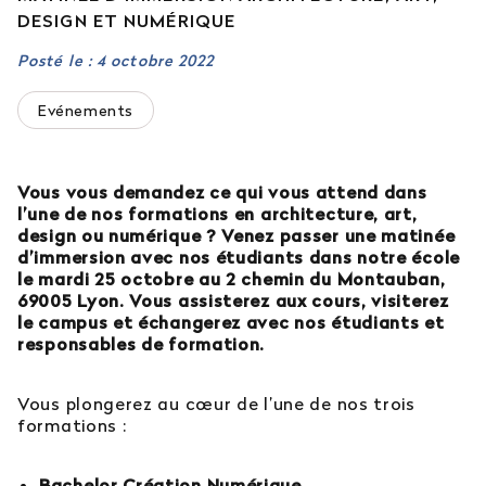
DESIGN ET NUMÉRIQUE
Est-il possible d’intégrer l’école en 2e ou 3e
année ?
Posté le : 4 octobre 2022
Evénements
Quelles sont les poursuites d’études ?
Afficher plus
Vous vous demandez ce qui vous attend dans
l’une de nos formations en architecture, art,
design ou numérique ? Venez passer une matinée
d’immersion avec nos étudiants dans notre école
le mardi 25 octobre au 2 chemin du Montauban,
Orientation : vous ne trouvez
69005 Lyon. Vous assisterez aux cours, visiterez
pas votre réponse ?
le campus et échangerez avec nos étudiants et
responsables de formation.
Contactez notre service orientation
Vous plongerez au cœur de l’une de nos trois
formations :
04 81 92 60 83
Bachelor Création Numérique