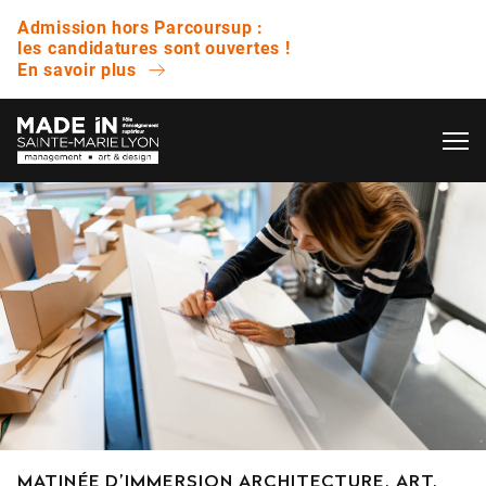
Admission hors Parcoursup :
les candidatures sont ouvertes !
En savoir plus
OK
L’ÉCOLE
QUESTIONS FRÉQUENTES
VIE ÉTUDIANTE
Avez-vous des journées portes ouvertes ?
ENTREPRISE
Quelle est la différence entre un bachelor et
une licence ?
NOS RÉSULTATS
Est-ce que vous proposez des bourses ?
MATINÉE D’IMMERSION ARCHITECTURE, ART,