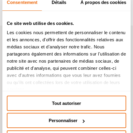
Consentement
Détails
À propos des cookies
Samedi 25 avril – 4ᵉ édition du
EXALT Festival : « Franchir l’éclat »
Ce site web utilise des cookies.
Les cookies nous permettent de personnaliser le contenu
ACTUALITÉS
et les annonces, d'offrir des fonctionnalités relatives aux
Admission 2026
médias sociaux et d'analyser notre trafic. Nous
Toutes les actus
partageons également des informations sur l'utilisation de
Bachelor Management Innovation et
Humanités : reprise de l’étude des
notre site avec nos partenaires de médias sociaux, de
dossiers de candidature à partir du 26
publicité et d'analyse, qui peuvent combiner celles-ci
août.
avec d'autres informations que vous leur avez fournies
Bachelor Design d’Espace et Prépa
ou qu'ils ont collectées lors de votre utilisation de leurs
Architecture : dossiers de candidatures
services.
étudiés durant l’été.
Tout autoriser
Personnaliser