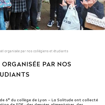
tégrer l’école en 2e ou 3e année ?
ursuites d’études ?
Afficher plus
l organisée par nos collégiens et étudiants
 : vous ne trouvez pas votre réponse ?
 ORGANISÉE PAR NOS
 service orientation
TUDIANTS
e
 de 6
du collège de Lyon – La Solitude ont collecté
tion de SDF : des denrées alimentaires, des