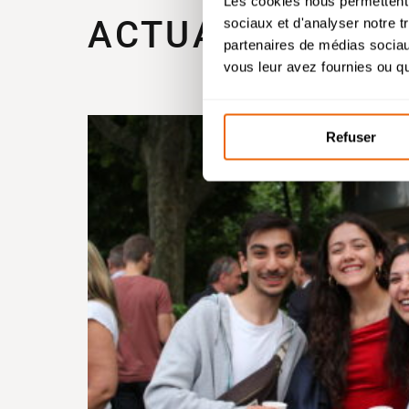
Les cookies nous permettent d
ACTUALITÉS
sociaux et d'analyser notre t
To
partenaires de médias sociaux
Bac
vous leur avez fournies ou qu'
Refuser