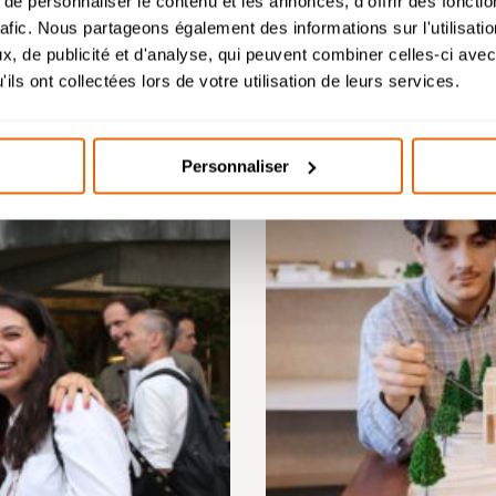
e personnaliser le contenu et les annonces, d'offrir des fonctio
l’étude des dossiers de candidature à partir du 26 août
rafic. Nous partageons également des informations sur l'utilisati
utes les actus
, de publicité et d'analyse, qui peuvent combiner celles-ci avec
helor Design d’Espace et Prépa Architecture : dossier
ils ont collectées lors de votre utilisation de leurs services.
candidatures étudiés durant l’été.
Personnaliser