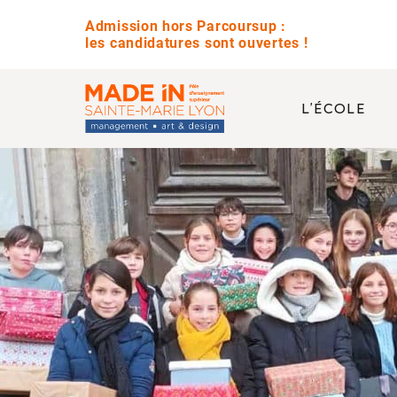
Admission hors Parcoursup :
les candidatures sont ouvertes !
L’ÉCOLE
QUESTIONS 
Avez-vous des jour
Quelle est la diffé
Est-ce que vous pr