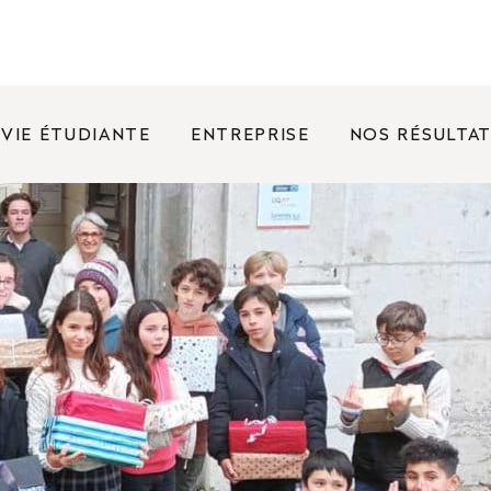
VIE ÉTUDIANTE
ENTREPRISE
NOS RÉSULTA
FRÉQUENTES
nées portes ouvertes ?
rence entre un bachelor et une licence ?
oposez des bourses ?