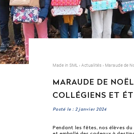
Est-il possible d’in
Quelles sont les po
Made in SML
›
Actualités
›
Maraude de Noë
Orientation
MARAUDE DE NOËL
Contactez notre
COLLÉGIENS ET É
04 81 92 60 83
Posté le : 2 janvier 2024
Pendant les fêtes, nos élèves du
et emballé des cadeaux à destina