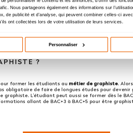
e personnaliser le contenu et les annonces, d'offrir des fonctio
l’étude des dossiers de candidature à partir du 26 août
rafic. Nous partageons également des informations sur l'utilisati
, de publicité et d'analyse, qui peuvent combiner celles-ci avec
helor Design d’Espace et Prépa Architecture : dossier
ils ont collectées lors de votre utilisation de leurs services.
candidatures étudiés durant l’été.
Personnaliser
ELLE FORMATION POUR DEVENI
APHISTE ?
pour former les étudiants au
métier de graphiste
. Alor
pas obligatoire de faire de longues études pour devenir
e graphiste. L’étudiant peut aussi se former dès le BAC
 formations allant de BAC+3 à BAC+5 pour être graphis