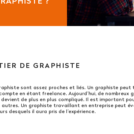
RAPHISTE ?
tégrer l’école en 2e ou 3e année ?
ursuites d’études ?
Afficher plus
TIER DE GRAPHISTE
 : vous ne trouvez pas votre réponse ?
raphiste sont assez proches et liés. Un graphiste peut 
 service orientation
 compte en étant freelance. Aujourd’hui, de nombreux 
 devient de plus en plus compliqué. Il est important po
autres. Un graphiste travaillant en entreprise peut év
rs desquels il aura pris de l’expérience.