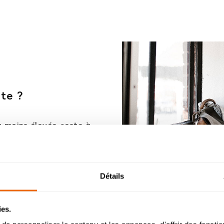
ste ?
u moins élevée, reste à
re, le salaire peut varier
 diplômé peut gagner
rience, le salaire du
e 2500€ mensuel voire
Détails
e est aussi variable selon
putation.
Admission 2026
ies.
chelor Management Innovation et Humanités : reprise