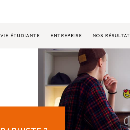
VIE ÉTUDIANTE
ENTREPRISE
NOS RÉSULTA
FRÉQUENTES
nées portes ouvertes ?
rence entre un bachelor et une licence ?
oposez des bourses ?