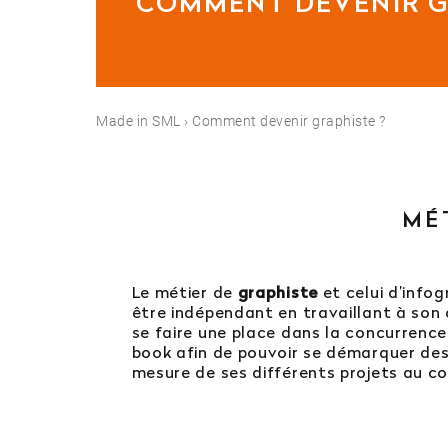
COMMENT DEVENIR G
Est-il possible d’in
Quelles sont les po
Made in SML
›
Comment devenir graphiste ?
MÉ
Orientation
Le métier de
graphiste
et celui d’infog
Contactez notre
être indépendant en travaillant à son
se faire une place dans la concurrence
04 81 92 60 83
book afin de pouvoir se démarquer des 
mesure de ses différents projets au cou