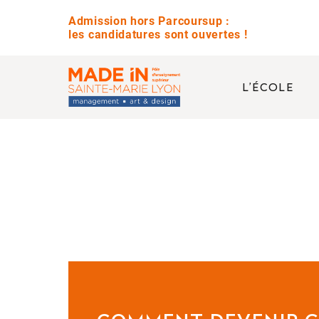
Admission hors Parcoursup :
les candidatures sont ouvertes !
L’ÉCOLE
QUESTIONS 
Avez-vous des jour
Quelle est la diffé
Est-ce que vous pr