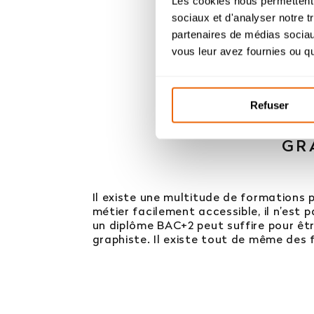
Les cookies nous permettent d
sociaux et d'analyser notre t
partenaires de médias sociaux
Bac
vous leur avez fournies ou qu'
Refuser
QU
GR
Il existe une multitude de formations 
métier facilement accessible, il n’est 
un diplôme BAC+2 peut suffire pour êtr
graphiste. Il existe tout de même des