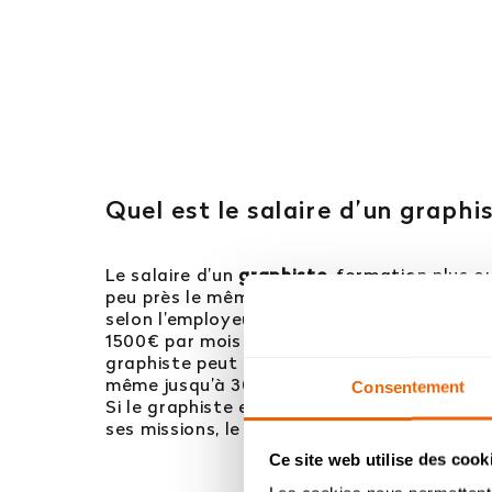
Quel est le salaire d’un graphi
Le salaire d’un
graphiste
, formation plus o
peu près le même selon le domaine, par cont
selon l’employeur. Un graphiste tout juste
1500€ par mois environ. En prenant de l’expé
graphiste peut augmenter aux alentours d
même jusqu’à 3000€ pour certains cas.
Consentement
Si le graphiste est en freelance, son salair
ses missions, le nombre de clients et sa ré
Ce site web utilise des cook
Ba