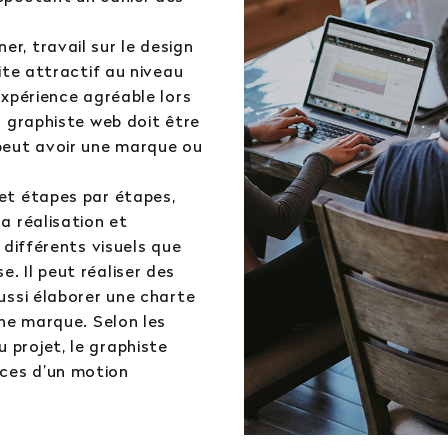
er, travail sur le design
site attractif au niveau
 expérience agréable lors
du graphiste web doit être
peut avoir une marque ou
jet étapes par étapes,
la réalisation et
s différents visuels que
. Il peut réaliser des
aussi élaborer une charte
’une marque. Selon les
 projet, le graphiste
nces d’un motion