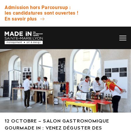
Admission hors Parcoursup :
les candidatures sont ouvertes !
En savoir plus
OK
L’ÉCOLE
QUESTIONS FRÉQUENTES
VIE ÉTUDIANTE
Avez-vous des journées portes ouvertes ?
ENTREPRISE
Quelle est la différence entre un bachelor et
une licence ?
NOS RÉSULTATS
12 OCTOBRE – SALON GASTRONOMIQUE
Est-ce que vous proposez des bourses ?
GOURMADE IN : VENEZ DÉGUSTER DES