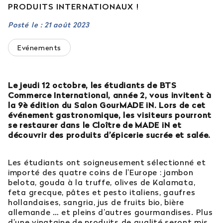
PRODUITS INTERNATIONAUX !
Est-il possible d’intégrer l’école en 2e ou 3e
année ?
Posté le : 21 août 2023
Evénements
Quelles sont les poursuites d’études ?
Afficher plus
Le jeudi 12 octobre, les étudiants de BTS
Commerce International, année 2, vous invitent à
la 9è édition du Salon GourMADE iN. Lors de cet
événement gastronomique, les visiteurs pourront
se restaurer dans le Cloître de MADE iN et
Orientation : vous ne trouvez
découvrir des produits d’épicerie sucrée et salée.
pas votre réponse ?
Les étudiants ont soigneusement sélectionné et
Contactez notre service orientation
importé des quatre coins de l’Europe : jambon
belota, gouda à la truffe, olives de Kalamata,
feta grecque, pâtes et pesto italiens, gaufres
04 81 92 60 83
hollandaises, sangria, jus de fruits bio, bière
allemande … et pleins d’autres gourmandises. Plus
d’une vingtaine de produits de qualité seront mis