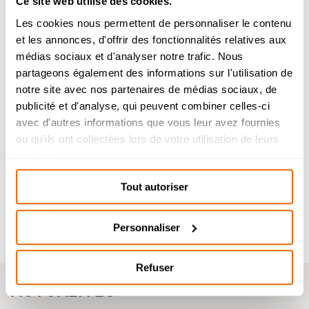
Ce site web utilise des cookies.
Les cookies nous permettent de personnaliser le contenu
et les annonces, d'offrir des fonctionnalités relatives aux
Admission 2026
médias sociaux et d'analyser notre trafic. Nous
partageons également des informations sur l'utilisation de
Bachelor Management Innovation et
Humanités : reprise de l’étude des
notre site avec nos partenaires de médias sociaux, de
dossiers de candidature à partir du 26
publicité et d'analyse, qui peuvent combiner celles-ci
août.
avec d'autres informations que vous leur avez fournies
Afterwork alumni – Jeudi 28 mai
Bachelor Design d’Espace et Prépa
ou qu'ils ont collectées lors de votre utilisation de leurs
Architecture : dossiers de candidatures
services.
Soirée portes ouvertes : jeudi 4 juin
étudiés durant l’été.
de 18h à 20h
Tout autoriser
Samedi 25 avril – 4ᵉ édition du
EXALT Festival : « Franchir l’éclat »
Personnaliser
Refuser
ACTUALITÉS