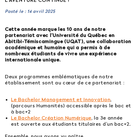
L’AVENTURE CONTINUE !
Est-il possible d’intégrer l’école en 2e ou 3e
Posté le : 14 avril 2025
année ?
Cette année marque les 10 ans de notre
Quelles sont les poursuites d’études ?
partenariat avec l’Université du Québec en
Abitibi-Témiscamingue (UQAT), une collaboration
académique et humaine qui a permis à de
Afficher plus
nombreux étudiants de vivre une expérience
internationale unique.
Deux programmes emblématiques de notre
Orientation : vous ne trouvez
établissement sont au cœur de ce partenariat :
pas votre réponse ?
Le Bachelor Management et Innovation
,
Contactez notre service orientation
(parcours Humanités) accessible après le bac et
à bac+2
Le Bachelor Création Numérique
, la 3e année
04 81 92 60 83
est ouverte aux étudiants titulaires d’un bac+2.
Ensemble, nous avons vu naître