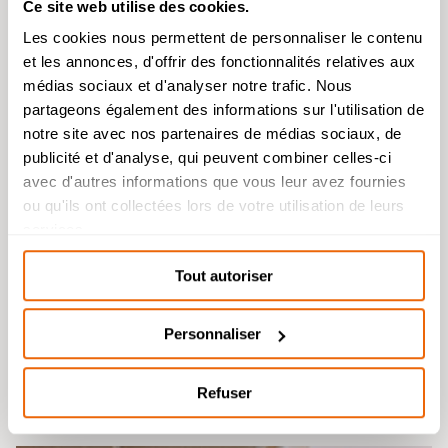
Ce site web utilise des cookies.
Toutes les actus
Les cookies nous permettent de personnaliser le contenu
et les annonces, d'offrir des fonctionnalités relatives aux
Admission 2026
médias sociaux et d'analyser notre trafic. Nous
partageons également des informations sur l'utilisation de
Bachelor Management Innovation et
Humanités : reprise de l’étude des
notre site avec nos partenaires de médias sociaux, de
dossiers de candidature à partir du 26
publicité et d'analyse, qui peuvent combiner celles-ci
août.
avec d'autres informations que vous leur avez fournies
Bachelor Design d’Espace et Prépa
ou qu'ils ont collectées lors de votre utilisation de leurs
Architecture : dossiers de candidatures
services.
étudiés durant l’été.
Tout autoriser
Personnaliser
Posté le : 11 juin 2026
Refuser
Soirée des Admis – Mardi 30 juin