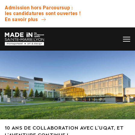
Admission hors Parcoursup :
les candidatures sont ouvertes !
En savoir plus
OK
L’ÉCOLE
QUESTIONS FRÉQUENTES
VIE ÉTUDIANTE
Avez-vous des journées portes ouvertes ?
ENTREPRISE
Quelle est la différence entre un bachelor et
une licence ?
NOS RÉSULTATS
Est-ce que vous proposez des bourses ?
10 ANS DE COLLABORATION AVEC L’UQAT, ET