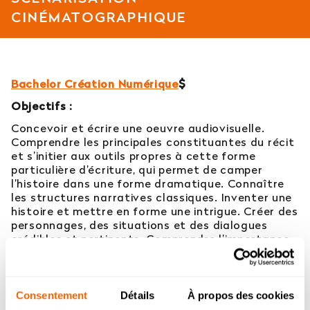
CINÉMATOGRAPHIQUE
Est-il possible d’intégrer l’école en 2e ou 3e
année ?
Quelles sont les poursuites d’études ?
Bachelor Création Numérique
$
Objectifs :
Afficher plus
Concevoir et écrire une oeuvre audiovisuelle.
Comprendre les principales constituantes du récit
et s’initier aux outils propres à cette forme
particulière d’écriture, qui permet de camper
Orientation : vous ne trouvez
l’histoire dans une forme dramatique. Connaître
les structures narratives classiques. Inventer une
pas votre réponse ?
histoire et mettre en forme une intrigue. Créer des
personnages, des situations et des dialogues
Contactez notre service orientation
crédibles et pertinents. Comprendre l’importance
et l’utilité de la recherche et de l’observation pour
la création de scénarios. Évaluer et analyser un
04 81 92 60 83
scénario. Rédiger une note d’intention claire,
attrayante et efficace. Acquérir des méthodes de
Consentement
Détails
À propos des cookies
travail et d’écriture efficaces. Réfléchir aux