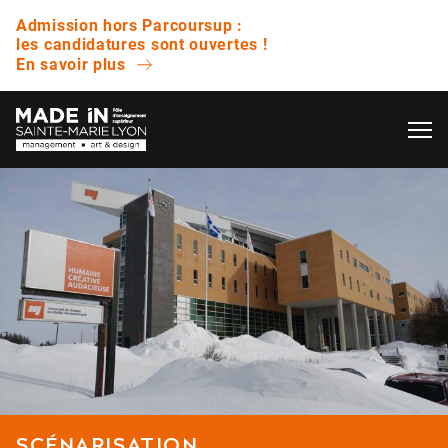
Admission hors Parcoursup :
les candidatures sont ouvertes !
En savoir plus
OK
L’ÉCOLE
QUESTIONS FRÉQUENTES
VIE ÉTUDIANTE
Avez-vous des journées portes ouvertes ?
ENTREPRISE
Quelle est la différence entre un bachelor et
une licence ?
NOS RÉSULTATS
Est-ce que vous proposez des bourses ?
SCÉNARISATION