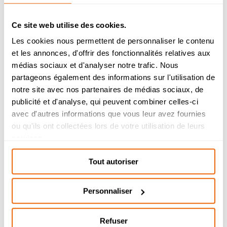
attentes des spectateurs face à un scénario.
Contenu :
Ce site web utilise des cookies.
Techniques générales de scénarisation, du scène-
Les cookies nous permettent de personnaliser le contenu
à-scène au scénario dialogué. Organisation des
et les annonces, d'offrir des fonctionnalités relatives aux
différentes étapes de la scénarisation.
Admission 2026
médias sociaux et d'analyser notre trafic. Nous
Élaboration de courts scénarios de fiction.
partageons également des informations sur l'utilisation de
Bachelor Management Innovation et
Lecture de scénarios afin d’en évaluer la qualité
Humanités : reprise de l’étude des
notre site avec nos partenaires de médias sociaux, de
et la faisabilité. Réécriture de scénarios en
dossiers de candidature à partir du 26
plusieurs versions jusqu’à une version finale, en
publicité et d'analyse, qui peuvent combiner celles-ci
août.
évaluant les impacts des changements apportés
avec d'autres informations que vous leur avez fournies
sur le récit. Ateliers de discussions critiques
Bachelor Design d’Espace et Prépa
ou qu'ils ont collectées lors de votre utilisation de leurs
autour des scénarios produits.
Architecture : dossiers de candidatures
services.
étudiés durant l’été.
Tout autoriser
Personnaliser
Refuser