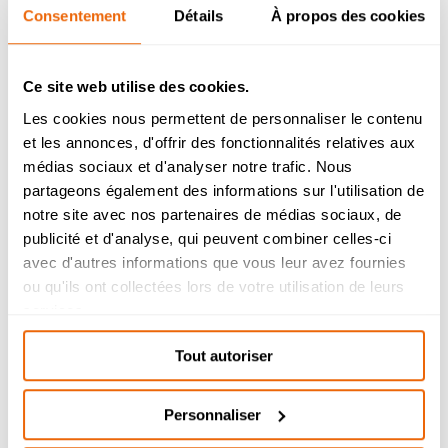
ainsi que d’autres supports de communication.
Consentement
Détails
À propos des cookies
Ce site web utilise des cookies.
Les cookies nous permettent de personnaliser le contenu
et les annonces, d'offrir des fonctionnalités relatives aux
Admission 2026
médias sociaux et d'analyser notre trafic. Nous
partageons également des informations sur l'utilisation de
Bachelor Management Innovation et
Humanités : reprise de l’étude des
notre site avec nos partenaires de médias sociaux, de
dossiers de candidature à partir du 26
publicité et d'analyse, qui peuvent combiner celles-ci
août.
avec d'autres informations que vous leur avez fournies
Bachelor Design d’Espace et Prépa
ou qu'ils ont collectées lors de votre utilisation de leurs
Architecture : dossiers de candidatures
services.
étudiés durant l’été.
Tout autoriser
Personnaliser