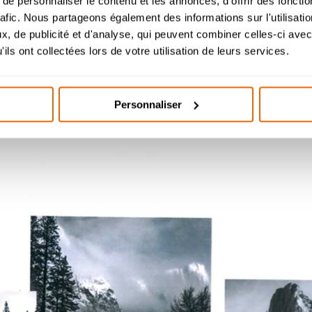
e personnaliser le contenu et les annonces, d'offrir des fonctio
l’étude des dossiers de candidature à partir du 26 août
rafic. Nous partageons également des informations sur l'utilisati
, de publicité et d'analyse, qui peuvent combiner celles-ci avec
helor Design d’Espace et Prépa Architecture : dossier
ils ont collectées lors de votre utilisation de leurs services.
candidatures étudiés durant l’été.
Personnaliser