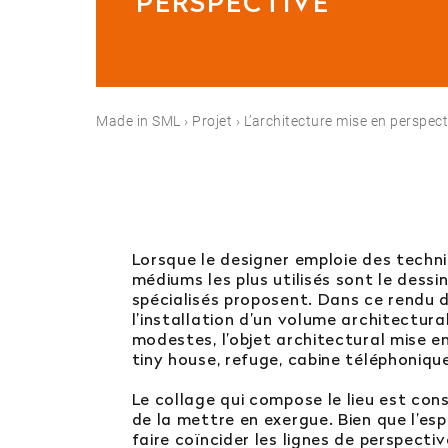
PERSPECTIVE
Est-il possible d’in
Quelles sont les po
Made in SML
›
Projet
›
L’architecture mise en perspect
Orientation
Lorsque le designer emploie des techni
médiums les plus utilisés sont le dessi
Contactez notre
spécialisés proposent. Dans ce rendu d
l’installation d’un volume architectur
modestes, l’objet architectural mise 
04 81 92 60 83
tiny house, refuge, cabine téléphonique
Le collage qui compose le lieu est cons
de la mettre en exergue. Bien que l’espa
faire coïncider les lignes de perspectiv