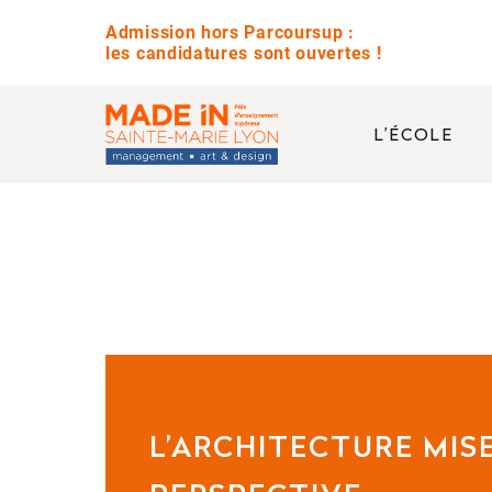
Admission hors Parcoursup :
les candidatures sont ouvertes !
L’ÉCOLE
QUESTIONS 
Avez-vous des jour
Quelle est la diffé
L’ARCHITECTURE MIS
Est-ce que vous pr