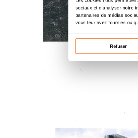
Les cookies nous permettent d
sociaux et d'analyser notre t
partenaires de médias sociaux
Bac
vous leur avez fournies ou qu'
Refuser