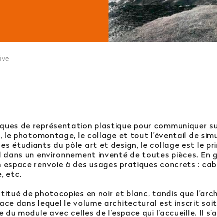
tégrer l’école en 2e ou 3e année ?
ursuites d’études ?
ive
Afficher plus
 : vous ne trouvez pas votre réponse ?
ques de représentation plastique pour communiquer sur l
n, le photomontage, le collage et tout l’éventail de sim
 service orientation
es étudiants du pôle art et design, le collage est le pr
al dans un environnement inventé de toutes pièces. En
en espace renvoie à des usages pratiques concrets : ca
, etc.
titué de photocopies en noir et blanc, tandis que l’arc
ce dans lequel le volume architectural est inscrit soit f
e du module avec celles de l’espace qui l’accueille. Il s