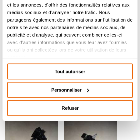
et les annonces, d'offrir des fonctionnalités relatives aux
Admission 2026
médias sociaux et d'analyser notre trafic. Nous
partageons également des informations sur l'utilisation de
Bachelor Management Innovation et
Humanités : reprise de l’étude des
notre site avec nos partenaires de médias sociaux, de
dossiers de candidature à partir du 26
publicité et d'analyse, qui peuvent combiner celles-ci
août.
avec d'autres informations que vous leur avez fournies
Bachelor Design d’Espace et Prépa
ou qu'ils ont collectées lors de votre utilisation de leurs
Architecture : dossiers de candidatures
services.
étudiés durant l’été.
Tout autoriser
Personnaliser
Refuser