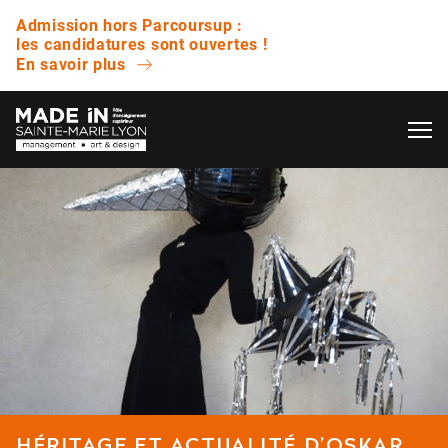
Admission hors Parcoursup :
les candidatures sont ouvertes !
En savoir plus
OK
L’ÉCOLE
QUESTIONS FRÉQUENTES
VIE ÉTUDIANTE
Avez-vous des journées portes ouvertes ?
ENTREPRISE
Quelle est la différence entre un bachelor et
une licence ?
NOS RÉSULTATS
Est-ce que vous proposez des bourses ?
HÉRITAGE ET ACTUALITÉ D’OSKAR