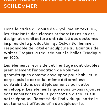
SCHLEMMER
Est-il possible d’intégrer l’école en 2e ou 3e
année ?
Quelles sont les poursuites d’études ?
Dans le cadre du cours de « Volume et textile »,
les étudiants des classes préparatoires en art,
Afficher plus
design et architecture ont réalisé des costumes
inspirés de la production qu’Oskar Schlemmer,
responsable de l’atelier sculpture au Bauhaus de
Walter Gropius, a réalisée pour le Ballet Triadique
en 1920.
Orientation : vous ne trouvez
Les éléments repris de cet héritage sont doubles :
pas votre réponse ?
premièrement l’imbrication de volumes
géométriques comme enveloppe pour habiller le
corps, puis le corps lui-même déformé est
Contactez notre service orientation
contraint dans ses déplacements par cette
enveloppe. Les éléments que nous avons rajoutés
04 81 92 60 83
sont importants car ils portent un discours sur
notre époque. L’identité de l’individu qui porte le
costume est effacée afin de déplacer les