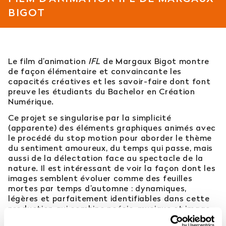
BIGOT
Est-il possible d’intégrer l’école en 2e ou 3e
année ?
Quelles sont les poursuites d’études ?
Le film d’animation
IFL
de Margaux Bigot montre
de façon élémentaire et convaincante les
Afficher plus
capacités créatives et les savoir-faire dont font
preuve les étudiants du Bachelor en Création
Numérique.
Ce projet se singularise par la simplicité
(apparente) des éléments graphiques animés avec
Orientation : vous ne trouvez
le procédé du stop motion pour aborder le thème
pas votre réponse ?
du sentiment amoureux, du temps qui passe, mais
aussi de la délectation face au spectacle de la
nature. Il est intéressant de voir la façon dont les
Contactez notre service orientation
images semblent évoluer comme des feuilles
mortes par temps d’automne : dynamiques,
04 81 92 60 83
légères et parfaitement identifiables dans cette
production qui combine poésie, musique et image
animée. Il faut dire que Margaux Bigot a travaillé