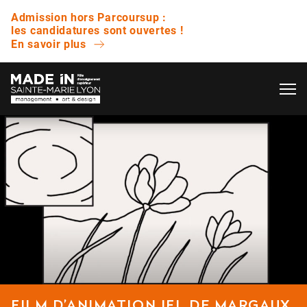
Admission hors Parcoursup :
les candidatures sont ouvertes !
En savoir plus
OK
L’ÉCOLE
QUESTIONS FRÉQUENTES
VIE ÉTUDIANTE
Avez-vous des journées portes ouvertes ?
ENTREPRISE
Quelle est la différence entre un bachelor et
une licence ?
NOS RÉSULTATS
Est-ce que vous proposez des bourses ?
FILM D’ANIMATION IFL DE MARGAUX