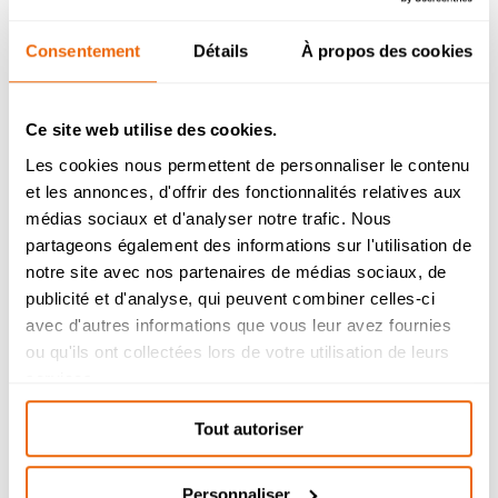
de façon totalement autonome, car elle est à
l’origine de la totalité des éléments produits : le
dessin, le texte du poème, l’univers sonore et bien
Consentement
Détails
À propos des cookies
évidement le travail d’animation.
Ce site web utilise des cookies.
Les cookies nous permettent de personnaliser le contenu
et les annonces, d'offrir des fonctionnalités relatives aux
Admission 2026
médias sociaux et d'analyser notre trafic. Nous
partageons également des informations sur l'utilisation de
Bachelor Management Innovation et
Humanités : reprise de l’étude des
notre site avec nos partenaires de médias sociaux, de
dossiers de candidature à partir du 26
publicité et d'analyse, qui peuvent combiner celles-ci
août.
avec d'autres informations que vous leur avez fournies
Bachelor Design d’Espace et Prépa
ou qu'ils ont collectées lors de votre utilisation de leurs
Architecture : dossiers de candidatures
services.
étudiés durant l’été.
Tout autoriser
Personnaliser