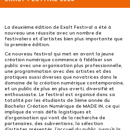
Est-il possible d’intégrer l’école en 2e ou 3e
année ?
La deuxième édition de Exalt Festival a été à
Quelles sont les poursuites d’études ?
nouveau une réussite avec un nombre de
festivaliers et d’artistes bien plus importante que
la première édition.
Afficher plus
Ce nouveau festival qui met en avant la jeune
création numérique commence à fidéliser son
public avec une organisation plus professionnelle,
une programmation avec des artistes et des
Orientation : vous ne trouvez
pratiques aussi diverses que novatrices dans le
domaine de la création numérique contemporaine,
pas votre réponse ?
et un public de plus en plus averti, diversifié et
enthousiaste. Le festival est organisé dans sa
Contactez notre service orientation
totalité par les étudiants de 3ème année du
Bachelor Création Numérique de MADE iN, ce qui
implique de vrais défis logistiques et
04 81 92 60 83
d’organisation qui vont de la recherche de
partenaires, des subventions, la sélection
d’artistes présentés, l’accueil du public, jusqu’à la