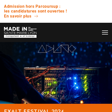
Admission hors Parcoursup :
les candidatures sont ouvertes !
En savoir plus
OK
L’ÉCOLE
QUESTIONS FRÉQUENTES
VIE ÉTUDIANTE
Avez-vous des journées portes ouvertes ?
ENTREPRISE
Quelle est la différence entre un bachelor et
une licence ?
NOS RÉSULTATS
Est-ce que vous proposez des bourses ?
EXALT FESTIVAL 2024