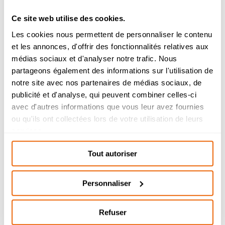
Ce site web utilise des cookies.
Les cookies nous permettent de personnaliser le contenu
et les annonces, d'offrir des fonctionnalités relatives aux
Admission 2026
médias sociaux et d'analyser notre trafic. Nous
partageons également des informations sur l'utilisation de
Bachelor Management Innovation et
Humanités : reprise de l’étude des
notre site avec nos partenaires de médias sociaux, de
dossiers de candidature à partir du 26
publicité et d'analyse, qui peuvent combiner celles-ci
août.
avec d'autres informations que vous leur avez fournies
Bachelor Design d’Espace et Prépa
ou qu'ils ont collectées lors de votre utilisation de leurs
Architecture : dossiers de candidatures
services.
étudiés durant l’été.
Tout autoriser
Personnaliser
Refuser