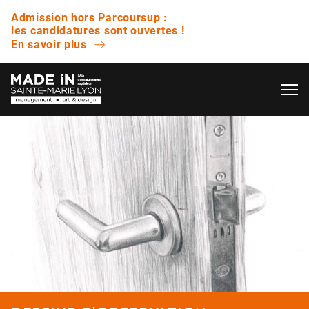
Admission hors Parcoursup :
les candidatures sont ouvertes !
En savoir plus
OK
L’ÉCOLE
QUESTIONS FRÉQUENTES
VIE ÉTUDIANTE
Avez-vous des journées portes ouvertes ?
ENTREPRISE
Quelle est la différence entre un bachelor et
une licence ?
NOS RÉSULTATS
Est-ce que vous proposez des bourses ?