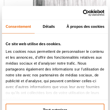
Consentement
Détails
À propos des cookies
Ce site web utilise des cookies.
Les cookies nous permettent de personnaliser le contenu
et les annonces, d'offrir des fonctionnalités relatives aux
Admission 2026
médias sociaux et d'analyser notre trafic. Nous
partageons également des informations sur l'utilisation de
Bachelor Management Innovation et
Humanités : reprise de l’étude des
notre site avec nos partenaires de médias sociaux, de
dossiers de candidature à partir du 26
publicité et d'analyse, qui peuvent combiner celles-ci
août.
avec d'autres informations que vous leur avez fournies
Bachelor Design d’Espace et Prépa
ou qu'ils ont collectées lors de votre utilisation de leurs
Architecture : dossiers de candidatures
services.
étudiés durant l’été.
Tout autoriser