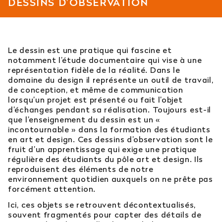
DESSINS D’OBSERVATION
Est-il possible d’intégrer l’école en 2e ou 3e
année ?
Le dessin est une pratique qui fascine et
Quelles sont les poursuites d’études ?
notamment l’étude documentaire qui vise à une
représentation fidèle de la réalité. Dans le
Afficher plus
domaine du design il représente un outil de travail,
de conception, et même de communication
lorsqu’un projet est présenté ou fait l’objet
d’échanges pendant sa réalisation. Toujours est-il
que l’enseignement du dessin est un «
Orientation : vous ne trouvez
incontournable » dans la formation des étudiants
en art et design. Ces dessins d’observation sont le
pas votre réponse ?
fruit d’un apprentissage qui exige une pratique
régulière des étudiants du pôle art et design. Ils
reproduisent des éléments de notre
Contactez notre service orientation
environnement quotidien auxquels on ne prête pas
forcément attention.
04 81 92 60 83
Ici, ces objets se retrouvent décontextualisés,
souvent fragmentés pour capter des détails de