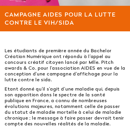
Est-il possible d’intégrer l’école en 2e ou 3e
CAMPAGNE AIDES POUR LA LUTTE
année ?
CONTRE LE VIH/SIDA
Quelles sont les poursuites d’études ?
Afficher plus
Les étudiants de première année du Bachelor
Création Numérique ont répondu à l’appel au
concours créatif citoyen lancé par Mlle. Pitch
awards & Co. pour l’association AIDES en vue de la
conception d’une campagne d’affichage pour la
Orientation : vous ne trouvez
lutte contre le sida.
pas votre réponse ?
Etant donné qu’il s’agit d’une maladie qui, depuis
son apparition dans le spectre de la santé
Contactez notre service orientation
publique en France, a connu de nombreuses
évolutions majeures, notamment celle de passer
du statut de maladie mortelle à celui de maladie
04 81 92 60 83
chronique ; le message à faire passer devrait tenir
compte des nouvelles réalités de la maladie.