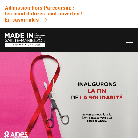
Admission hors Parcoursup :
les candidatures sont ouvertes !
En savoir plus
OK
L’ÉCOLE
QUESTIONS FRÉQUENTES
VIE ÉTUDIANTE
Avez-vous des journées portes ouvertes ?
ENTREPRISE
Quelle est la différence entre un bachelor et
une licence ?
NOS RÉSULTATS
Est-ce que vous proposez des bourses ?