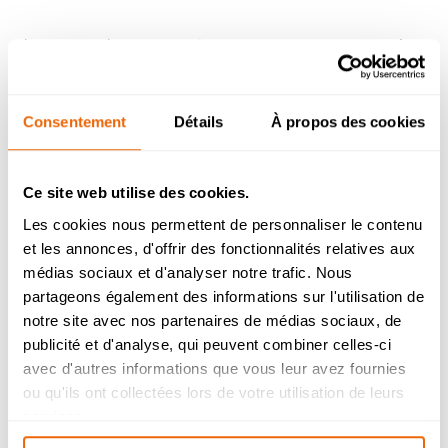
L’exercice s’avère extrêmement formateur car les
étudiants mettent en place un certain nombre
d’acquis non seulement techniques concernant la
manipulation des supports numériques, mais
Consentement
Détails
À propos des cookies
également théoriques sur la portée de la
réalisation des visuels destinés à l’espace
publique, le traitement d’un message autour d’un
problème de santé publique, ainsi que leur
Ce site web utilise des cookies.
enthousiasme qui accompagne la participation à
un vrai concours.
Les cookies nous permettent de personnaliser le contenu
et les annonces, d'offrir des fonctionnalités relatives aux
Admission 2026
médias sociaux et d'analyser notre trafic. Nous
partageons également des informations sur l'utilisation de
Bachelor Management Innovation et
Humanités : reprise de l’étude des
notre site avec nos partenaires de médias sociaux, de
dossiers de candidature à partir du 26
publicité et d'analyse, qui peuvent combiner celles-ci
août.
avec d'autres informations que vous leur avez fournies
Bachelor Design d’Espace et Prépa
ou qu'ils ont collectées lors de votre utilisation de leurs
Architecture : dossiers de candidatures
services.
étudiés durant l’été.