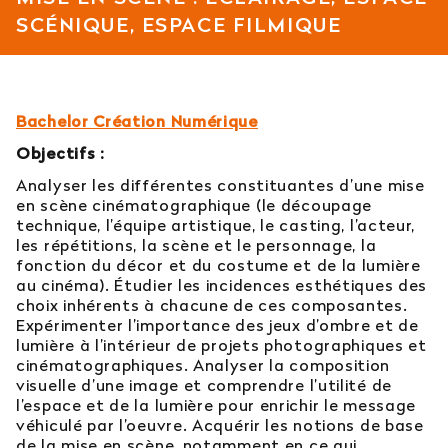
SCÉNIQUE, ESPACE FILMIQUE
Est-il possible d’intégrer l’école en 2e ou 3e
année ?
Quelles sont les poursuites d’études ?
Bachelor Création Numérique
Objectifs :
Afficher plus
Analyser les différentes constituantes d’une mise
en scène cinématographique (le découpage
technique, l’équipe artistique, le casting, l’acteur,
les répétitions, la scène et le personnage, la
Orientation : vous ne trouvez
fonction du décor et du costume et de la lumière
au cinéma). Étudier les incidences esthétiques des
pas votre réponse ?
choix inhérents à chacune de ces composantes.
Expérimenter l’importance des jeux d’ombre et de
Contactez notre service orientation
lumière à l’intérieur de projets photographiques et
cinématographiques. Analyser la composition
visuelle d’une image et comprendre l’utilité de
04 81 92 60 83
l’espace et de la lumière pour enrichir le message
véhiculé par l’oeuvre. Acquérir les notions de base
de la mise en scène, notamment en ce qui