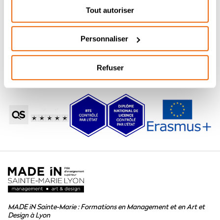
lesquels les notions de lumière et d’espace
Tout autoriser
permettent l’acquisition de méthodes
d’observation, d’analyse et d’interprétation des
constituants plastiques (significations, intentions,
Personnaliser
sentiments, idées, etc.). Réalisation de courts
métrages impliquant les notions vues en classe.
Refuser
MADE iN Sainte-Marie : Formations en Management et en Art et
Design à Lyon