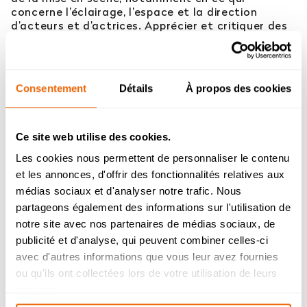
concerne l’éclairage, l’espace et la direction
d’acteurs et d’actrices. Apprécier et critiquer des
expressions artistiques variées, traditionnelles ou
novatrices, sur le plan de la lumière, de la
composition de l’espace, des décors, des
costumes et du jeu d’actrice ou d’acteur.
Consentement
Détails
À propos des cookies
Concrétiser ses idées et les expliciter avec clarté.
Traduire visuellement une observation ou une idée.
Contenu :
Ce site web utilise des cookies.
Étude de différentes étapes qui constituent le
Les cookies nous permettent de personnaliser le contenu
travail du metteur en scène : la conception de la
et les annonces, d'offrir des fonctionnalités relatives aux
mise en scène, les problèmes de cadrage et le
Admission 2026
médias sociaux et d'analyser notre trafic. Nous
découpage en plans, la composition dans le plan.
Choix des éclairages et proposition esthétique
partageons également des informations sur l'utilisation de
Bachelor Management Innovation et
réfléchie quant au rôle de la lumière dans une
Humanités : reprise de l’étude des
notre site avec nos partenaires de médias sociaux, de
scène. Travail avec les comédiens et les
dossiers de candidature à partir du 26
publicité et d'analyse, qui peuvent combiner celles-ci
comédiennes. Notions techniques et implications
août.
avec d'autres informations que vous leur avez fournies
des choix de mise en scène sur la technique. Étude
Bachelor Design d’Espace et Prépa
ou qu'ils ont collectées lors de votre utilisation de leurs
des enjeux d’un texte, de la mise en espace avec
Architecture : dossiers de candidatures
les acteurs et les actrices, de la préparation d’un
services.
étudiés durant l’été.
plateau de tournage. Élaboration de travaux dans