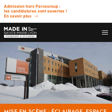
Admission hors Parcoursup :
les candidatures sont ouvertes !
En savoir plus
OK
L’ÉCOLE
QUESTIONS FRÉQUENTES
VIE ÉTUDIANTE
Avez-vous des journées portes ouvertes ?
ENTREPRISE
Quelle est la différence entre un bachelor et
une licence ?
NOS RÉSULTATS
Est-ce que vous proposez des bourses ?
MISE EN SCÈNE : ÉCLAIRAGE, ESPACE