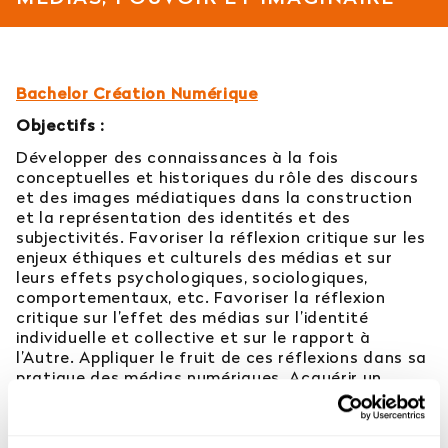
Est-il possible d’intégrer l’école en 2e ou 3e
année ?
Bachelor Création Numérique
Quelles sont les poursuites d’études ?
Objectifs :
Développer des connaissances à la fois
Afficher plus
conceptuelles et historiques du rôle des discours
et des images médiatiques dans la construction
et la représentation des identités et des
subjectivités. Favoriser la réflexion critique sur les
enjeux éthiques et culturels des médias et sur
Orientation : vous ne trouvez
leurs effets psychologiques, sociologiques,
pas votre réponse ?
comportementaux, etc. Favoriser la réflexion
critique sur l’effet des médias sur l’identité
individuelle et collective et sur le rapport à
Contactez notre service orientation
l’Autre. Appliquer le fruit de ces réflexions dans sa
pratique des médias numériques. Acquérir un
04 81 92 60 83
bagage culturel et théorique permettant de saisir
les liens importants entre l’image, l’imaginaire, la
représentation, la subjectivité, le fantasme, le