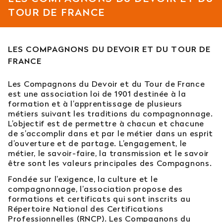
TOUR DE FRANCE
Est-il possible d’intégrer l’école en 2e ou 3e
année ?
LES COMPAGNONS DU DEVOIR ET DU TOUR DE
Quelles sont les poursuites d’études ?
FRANCE
Afficher plus
Les Compagnons du Devoir et du Tour de France
est une association loi de 1901 destinée à la
formation et à l’apprentissage de plusieurs
métiers suivant les traditions du compagnonnage.
L’objectif est de permettre à chacun et chacune
Orientation : vous ne trouvez
de s’accomplir dans et par le métier dans un esprit
pas votre réponse ?
d’ouverture et de partage. L’engagement, le
métier, le savoir-faire, la transmission et le savoir
être sont les valeurs principales des Compagnons.
Contactez notre service orientation
Fondée sur l’exigence, la culture et le
compagnonnage, l’association propose des
04 81 92 60 83
formations et certificats qui sont inscrits au
Répertoire National des Certifications
Professionnelles (RNCP). Les Compagnons du