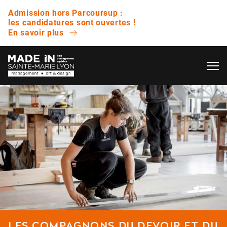
Admission hors Parcoursup :
les candidatures sont ouvertes !
En savoir plus
OK
L’ÉCOLE
QUESTIONS FRÉQUENTES
VIE ÉTUDIANTE
Avez-vous des journées portes ouvertes ?
ENTREPRISE
Quelle est la différence entre un bachelor et
une licence ?
NOS RÉSULTATS
Est-ce que vous proposez des bourses ?
LES COMPAGNONS DU DEVOIR ET DU