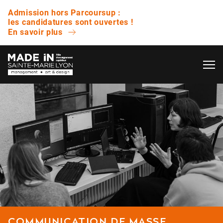
Admission hors Parcoursup :
les candidatures sont ouvertes !
En savoir plus
OK
L’ÉCOLE
QUESTIONS FRÉQUENTES
VIE ÉTUDIANTE
Avez-vous des journées portes ouvertes ?
ENTREPRISE
Quelle est la différence entre un bachelor et
une licence ?
NOS RÉSULTATS
Est-ce que vous proposez des bourses ?
COMMUNICATION DE MASSE