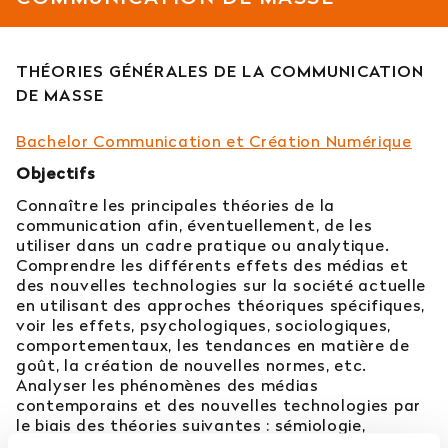
Est-il possible d’intégrer l’école en 2e ou 3e
année ?
THÉORIES GÉNÉRALES DE LA COMMUNICATION
DE MASSE
Quelles sont les poursuites d’études ?
Bachelor Communication et Création Numérique
Afficher plus
Objectifs
Connaître les principales théories de la
communication afin, éventuellement, de les
utiliser dans un cadre pratique ou analytique.
Orientation : vous ne trouvez
Comprendre les différents effets des médias et
des nouvelles technologies sur la société actuelle
pas votre réponse ?
en utilisant des approches théoriques spécifiques,
voir les effets, psychologiques, sociologiques,
Contactez notre service orientation
comportementaux, les tendances en matière de
goût, la création de nouvelles normes, etc.
Analyser les phénomènes des médias
04 81 92 60 83
contemporains et des nouvelles technologies par
le biais des théories suivantes : sémiologie,
sociologie et psychologie de la communication. À